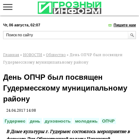
Чт, 06 августа, 02:07
Пишите нам
Главная
»
НОВОСТИ
»
Общество
» День ОПЧР был посвящен
Гудермесскому муниципальному району
День ОПЧР был посвящен
Гудермесскому муниципальному
району
24.04.2017 14:08
Гудермес
день
духовность
молодежь
ОПЧР
В Доме культуры г. Гудермес состоялось мероприятие в
формате Дня Общественной палаты Чеченской