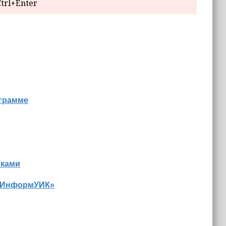
trl+Enter
ограмме
иками
 «ИнформУИК»