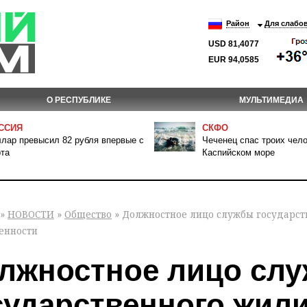
Район
Для слабо
USD 81,4077
EUR 94,0585
О РЕСПУБЛИКЕ
МУЛЬТИМЕДИА
ССИЯ
СКФО
лар превысил 82 рубля впервые с
Чеченец спас троих чело
та
Каспийском море
»
НОВОСТИ
»
Общество
» Должностное лицо службы государст
венности
лжностное лицо сл
сударственного жил