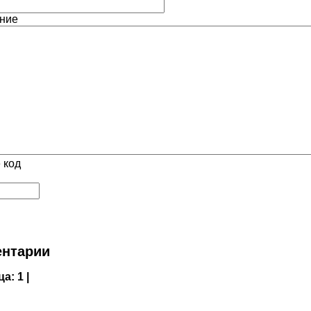
ние
 код
нтарии
ца:
1 |