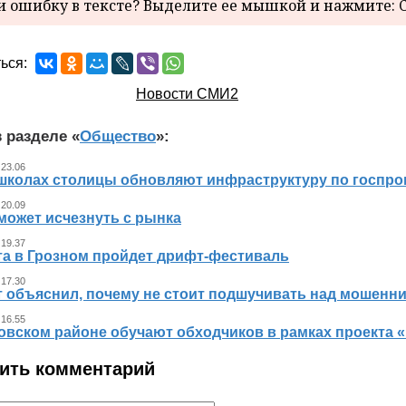
 ошибку в тексте? Выделите ее мышкой и нажмите: C
ься:
Новости СМИ2
 разделе «
Общество
»:
 23.06
 школах столицы обновляют инфраструктуру по госпр
 20.09
может исчезнуть с рынка
 19.37
ста в Грозном пройдет дрифт-фестиваль
 17.30
т объяснил, почему не стоит подшучивать над мошенн
 16.55
овском районе обучают обходчиков в рамках проекта
ить комментарий