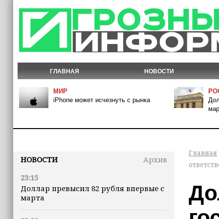
ГЛАВНАЯ
НОВОСТИ
МИР
РО
iPhone может исчезнуть с рынка
Дол
мар
Главная
НОВОСТИ
Архив
ответст
23:15
До
Доллар превысил 82 рубля впервые с
марта
го