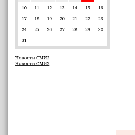
пострадавшим от паводков
10
11
12
13
14
15
16
17
18
19
20
21
22
23
15:35
Политик заявил, что цель «Госулуг»
24
25
26
27
28
29
30
— стать большой
соцмедиаплатформой
31
15:17
Новости СМИ2
Избирательные участки Шатоя
Новости СМИ2
готовы к приёму голосов
избирателей
15:02
Турция, Саудовская Аравия и
Пакистан подписали «Мекканское
соглашение» о коллективной обороне
14:58
Кадыров: сдача в плен становится
для многих военнослужащих ВСУ
единственной альтернативой гибели