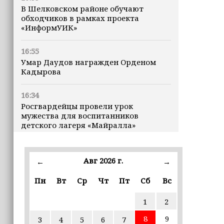
В Шелковском районе обучают
обходчиков в рамках проекта
«ИнформУИК»
16:55
Умар Даудов награжден Орденом
Кадырова
16:34
Росгвардейцы провели урок
мужества для воспитанников
детского лагеря «Майралла»
16:30
Дмитрий Чернышенко: Внутренний
Авг 2026 г.
←
→
туризм в России вырос на 4,3%,
въездной — на 20,1%
Пн
Вт
Ср
Чт
Пт
Сб
Вс
1
2
16:28
Из бюджета Чечни дополнительно
8
9
3
4
5
6
7
выделено 505 млн рублей