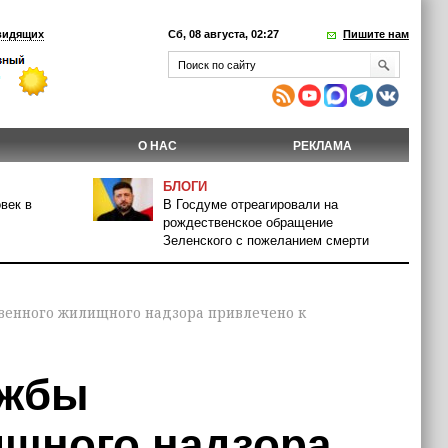
видящих
Сб, 08 августа, 02:27
Пишите нам
О НАС
РЕКЛАМА
БЛОГИ
век в
В Госдуме отреагировали на
рождественское обращение
Зеленского с пожеланием смерти
венного жилищного надзора привлечено к
ужбы
ищного надзора