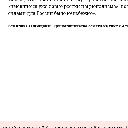
«имевшиеся уже давно ростки национализма», поэ
силами для России было неизбежно».
Все права защищены. При перепечатке ссылка на сайт ИА "
 ошибку в тексте? Выделите ее мышкой и нажмите: C