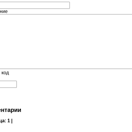
ние
 код
нтарии
ца:
1 |