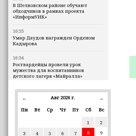
В Шелковском районе обучают
обходчиков в рамках проекта
«ИнформУИК»
16:55
Умар Даудов награжден Орденом
Кадырова
16:34
Росгвардейцы провели урок
мужества для воспитанников
детского лагеря «Майралла»
16:30
Дмитрий Чернышенко: Внутренний
Авг 2026 г.
←
→
туризм в России вырос на 4,3%,
въездной — на 20,1%
Пн
Вт
Ср
Чт
Пт
Сб
Вс
1
2
16:28
Из бюджета Чечни дополнительно
8
9
3
4
5
6
7
выделено 505 млн рублей