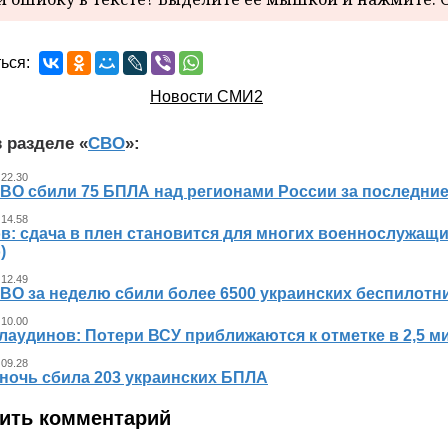
ься:
Новости СМИ2
 разделе «
СВО
»:
 22.30
ВО сбили 75 БПЛА над регионами России за последние
 14.58
в: сдача в плен становится для многих военнослужащ
)
 12.49
ВО за неделю сбили более 6500 украинских беспилотн
 10.00
лаудинов: Потери ВСУ приближаются к отметке в 2,5 м
 09.28
 ночь сбила 203 украинских БПЛА
ить комментарий