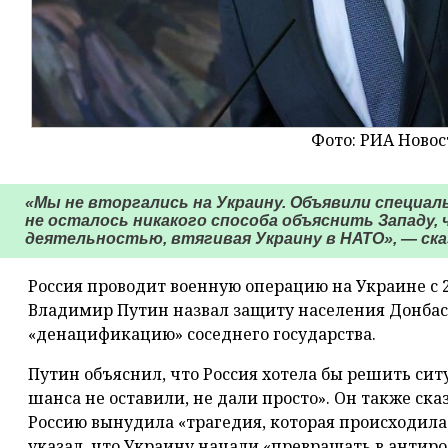
Фото: РИА Новос
«Мы не вторгались на Украину. Объявили специаль
не осталось никакого способа объяснить Западу,
деятельностью, втягивая Украину в НАТО», — сказ
Россия проводит военную операцию на Украине с 
Владимир Путин назвал защиту населения Донбас
«денацификацию» соседнего государства.
Путин объяснил, что Россия хотела бы решить сит
шанса не оставили, не дали просто». Он также ск
Россию вынудила «трагедия, которая происходила 
указал, что Украину начали «превращать в анти