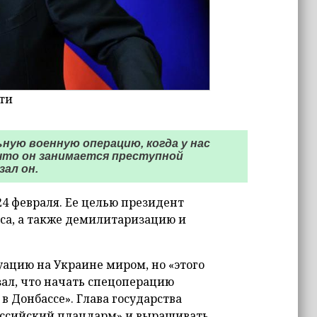
ти
ную военную операцию, когда у нас
 что он занимается преступной
ал он.
24 февраля. Ее целью президент
са, а также демилитаризацию и
уацию на Украине миром, но «этого
азал, что начать спецоперацию
в Донбассе». Глава государства
российский плацдарм» и выращивать