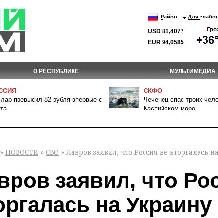
Район
Для слабо
USD 81,4077
EUR 94,0585
О РЕСПУБЛИКЕ
МУЛЬТИМЕДИА
ССИЯ
СКФО
лар превысил 82 рубля впервые с
Чеченец спас троих чело
та
Каспийском море
»
НОВОСТИ
»
СВО
» Лавров заявил, что Россия не вторгалась н
вров заявил, что Ро
оргалась на Украину