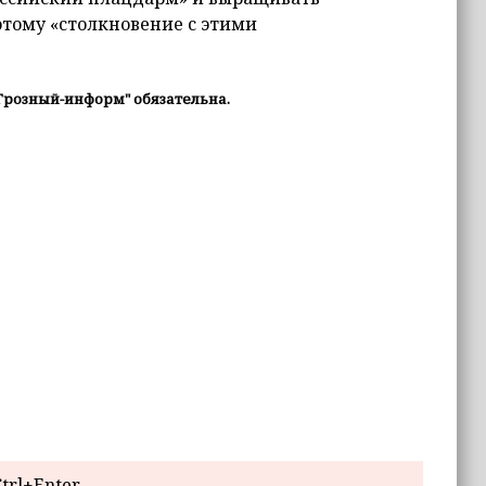
тому «столкновение с этими
Грозный-информ" обязательна.
trl+Enter