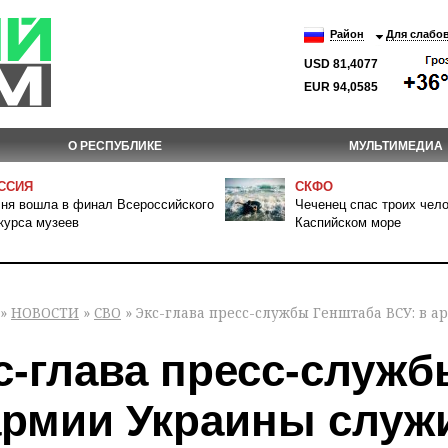
Район
Для слабо
USD 81,4077
EUR 94,0585
О РЕСПУБЛИКЕ
МУЛЬТИМЕДИА
ССИЯ
СКФО
ня вошла в финал Всероссийского
Чеченец спас троих чело
курса музеев
Каспийском море
»
НОВОСТИ
»
СВО
» Экс-глава пресс-службы Генштаба ВСУ: в а
с-глава пресс-служб
армии Украины служи