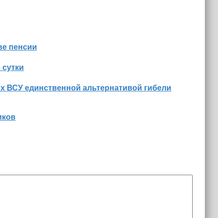
ве пенсии
 сутки
их ВСУ единственной альтернативой гибели
иков