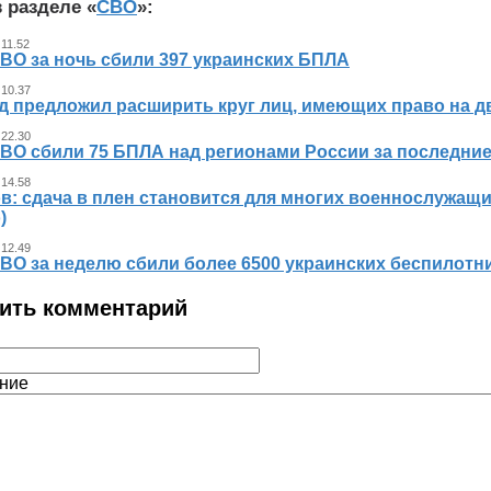
 разделе «
СВО
»:
 11.52
ВО за ночь сбили 397 украинских БПЛА
 10.37
д предложил расширить круг лиц, имеющих право на д
 22.30
ВО сбили 75 БПЛА над регионами России за последние
 14.58
в: сдача в плен становится для многих военнослужащ
)
 12.49
ВО за неделю сбили более 6500 украинских беспилотн
ить комментарий
ние