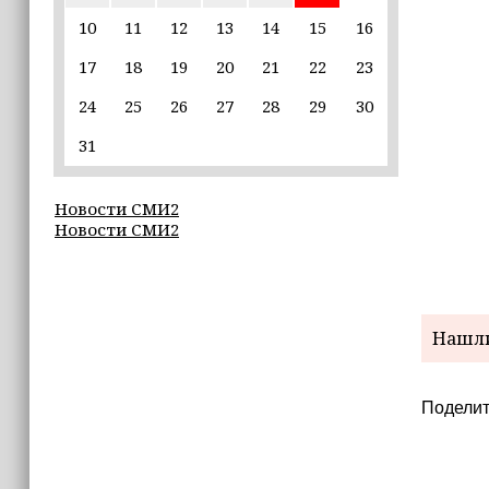
10
11
12
13
14
15
16
22:30
17
18
19
20
21
22
23
Силы ПВО сбили 75 БПЛА над
регионами России за последние
24
25
26
27
28
29
30
сутки
31
20:09
iPhone может исчезнуть с рынка
Новости СМИ2
Новости СМИ2
19:37
9 августа в Грозном пройдет дрифт-
фестиваль
17:30
Нашли
Эксперт объяснил, почему не стоит
подшучивать над мошенниками
Поделит