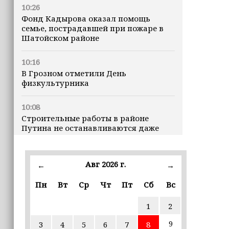
10:26
Фонд Кадырова оказал помощь
семье, пострадавшей при пожаре в
Шатойском районе
10:16
В Грозном отметили День
физкультурника
10:08
Строительные работы в районе
Путина не останавливаются даже
ночью
23:15
Авг 2026 г.
←
→
Доллар превысил 82 рубля впервые с
марта
Пн
Вт
Ср
Чт
Пт
Сб
Вс
1
2
23:06
В пяти школах столицы обновляют
9
3
4
5
6
7
8
инфраструктуру по госпрограмме