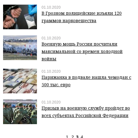
01.10.2020
В Грозном полицейские изъяли 120
граммов нарковещества
01.10.2020
Военную мощь России посчитали
максимальной со времен холодной
войны
01.10.2020
Парижанка в подвале нашла чемодан с
500 тыс. евро
01.10.2020
Призыв на военную службу пройдет во
всех субъектах Российской Федерации
1
2
3
4