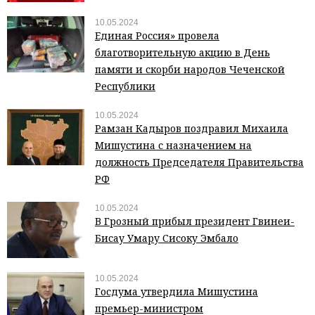
10.05.2024
Единая Россия» провела
благотворительную акцию в День
памяти и скорби народов Чеченской
Республики
10.05.2024
Рамзан Кадыров поздравил Михаила
Мишустина с назначением на
должность Председателя Правительства
РФ
10.05.2024
В Грозный прибыл президент Гвинеи-
Бисау Умару Сисоку Эмбало
10.05.2024
Госдума утвердила Мишустина
премьер-министром