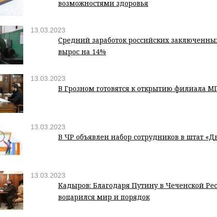
возможностями здоровья
13.03.2023
Средний заработок российских заключенных
вырос на 14%
13.03.2023
В Грозном готовятся к открытию филиала М
13.03.2023
В ЧР объявлен набор сотрудников в штат «
13.03.2023
Кадыров: Благодаря Путину в Чеченской Ре
воцарился мир и порядок