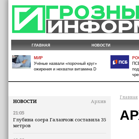
ГЛАВНАЯ
НОВОСТИ
МИР
РО
Учёные назвали «порочный круг»
ПСБ
ожирения и нехватки витамина D
под
чре
Главная
НОВОСТИ
Архив
АР
21:05
Глубина озера Галанчож составила 35
метров