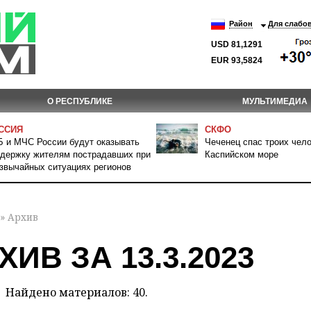
Район
Для слабо
USD 81,1291
EUR 93,5824
О РЕСПУБЛИКЕ
МУЛЬТИМЕДИА
ССИЯ
СКФО
 и МЧС России будут оказывать
Чеченец спас троих чело
держку жителям пострадавших при
Каспийском море
звычайных ситуациях регионов
» Архив
ХИВ ЗА 13.3.2023
Найдено материалов: 40.