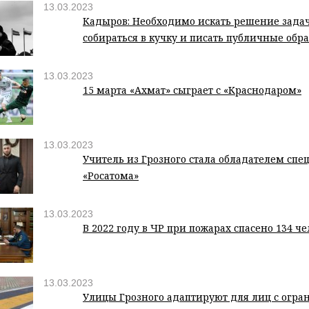
13.03.2023
Кадыров: Необходимо искать решение задач
собираться в кучку и писать публичные об
13.03.2023
15 марта «Ахмат» сыграет с «Краснодаром»
13.03.2023
Учитель из Грозного стала обладателем спе
«Росатома»
13.03.2023
В 2022 году в ЧР при пожарах спасено 134 ч
13.03.2023
Улицы Грозного адаптируют для лиц с огр