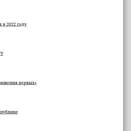
 в 2022 году
ГУ
Движения первых»
спублике