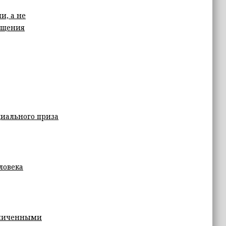
и, а не
ращения
циального приза
еловека
аниченными