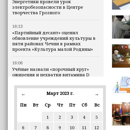
Энергетики провели урок
электробезопасности в Центре
творчества Грозного
16:13
«Партийный десант» оценил
обновление учреждений культуры в
пяти районах Чечни в рамках
проекта «Культура малой Родины»
16:06
Учёные назвали «порочный круг»
ожирения и нехватки витамина D
16:00
Март 2023 г.
←
→
В Чеченской Республике начинается
история профессионального хоккея
Пн
Вт
Ср
Чт
Пт
Сб
Вс
15:55
1
2
3
4
5
В Чеченской Республики
избирательные комиссии
6
7
8
9
10
11
12