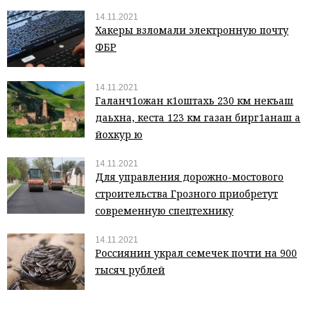
14.11.2021
Хакеры взломали электронную почту
ФБР
14.11.2021
Галанч1ожан к1оштахь 230 км некъаш
даьхна, кеста 123 км газан бирг1анаш а
йохкур ю
14.11.2021
Для управления дорожно-мостового
строительства Грозного приобретут
современную спецтехнику
14.11.2021
Россиянин украл семечек почти на 900
тысяч рублей