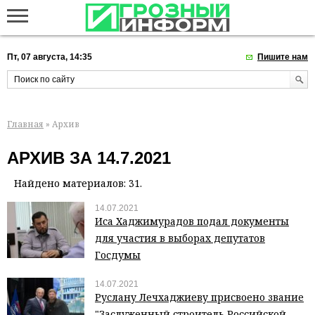
Пт, 07 августа, 14:35
Пишите нам
Главная
» Архив
АРХИВ ЗА 14.7.2021
Найдено материалов: 31.
14.07.2021
Иса Хаджимурадов подал документы
для участия в выборах депутатов
Госдумы
14.07.2021
Руслану Лечхаджиеву присвоено звание
"Заслуженный строитель Российской