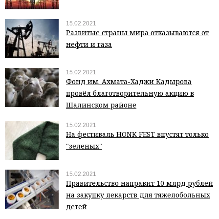
15.02.2021
Развитые страны мира отказываются от
нефти и газа
15.02.2021
Фонд им. Ахмата-Хаджи Кадырова
провёл благотворительную акцию в
Шалинском районе
15.02.2021
На фестиваль HONK FEST впустят только
"зеленых"
15.02.2021
Правительство направит 10 млрд рублей
на закупку лекарств для тяжелобольных
детей