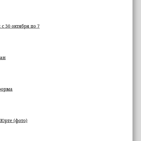
с 30 октября по 7
дан
форма
Юрте (фото)