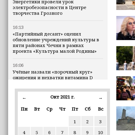
Энергетики провели урок
электробезопасности в Центре
творчества Грозного
16:13
«Партийный десант» оценил
обновление учреждений культуры в
пяти районах Чечни в рамках
проекта «Культура малой Родины»
16:06
Учёные назвали «порочный круг»
ожирения и нехватки витамина D
16:00
Окт 2021 г.
←
→
В Чеченской Республике начинается
история профессионального хоккея
Пн
Вт
Ср
Чт
Пт
Сб
Вс
15:55
1
2
3
В Чеченской Республики
избирательные комиссии
4
5
6
7
8
9
10