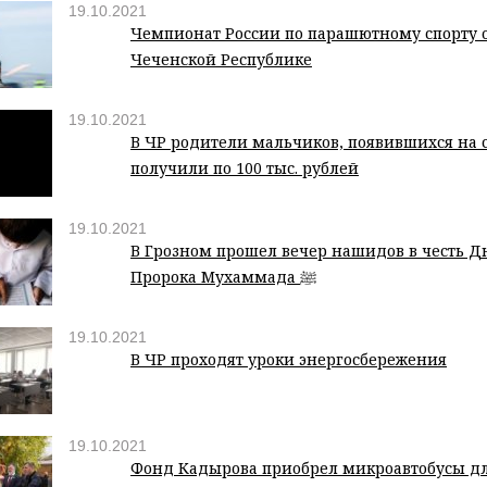
19.10.2021
Чемпионат России по парашютному спорту 
Чеченской Республике
19.10.2021
В ЧР родители мальчиков, появившихся на св
получили по 100 тыс. рублей
19.10.2021
В Грозном прошел вечер нашидов в честь 
Пророка Мухаммада ﷺ
19.10.2021
В ЧР проходят уроки энергосбережения
19.10.2021
Фонд Кадырова приобрел микроавтобусы дл