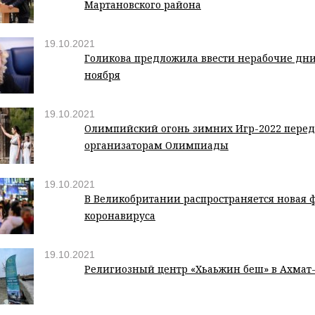
Мартановского района
19.10.2021
Голикова предложила ввести нерабочие дни 
ноября
19.10.2021
Олимпийский огонь зимних Игр-2022 пере
организаторам Олимпиады
19.10.2021
В Великобритании распространяется новая 
коронавируса
19.10.2021
Религиозный центр «Хьаьжин беш» в Ахмат-