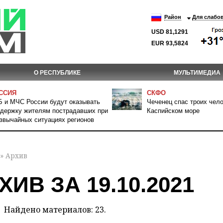
Район
Для слабо
USD 81,1291
EUR 93,5824
О РЕСПУБЛИКЕ
МУЛЬТИМЕДИА
ССИЯ
СКФО
 и МЧС России будут оказывать
Чеченец спас троих чело
держку жителям пострадавших при
Каспийском море
звычайных ситуациях регионов
» Архив
ХИВ ЗА 19.10.2021
Найдено материалов: 23.