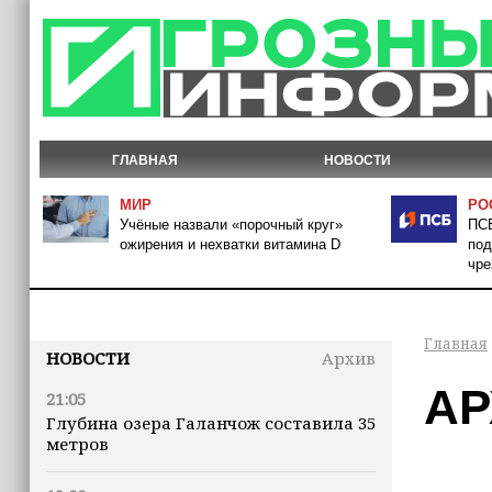
ГЛАВНАЯ
НОВОСТИ
МИР
РО
Учёные назвали «порочный круг»
ПСБ
ожирения и нехватки витамина D
под
чре
Главная
НОВОСТИ
Архив
АР
21:05
Глубина озера Галанчож составила 35
метров