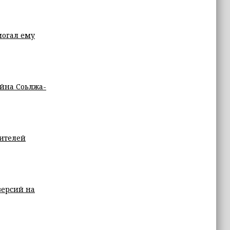
могал ему
йна Соьлжа-
дителей
версий на