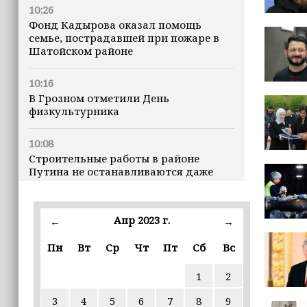
10:26
Фонд Кадырова оказал помощь
семье, пострадавшей при пожаре в
Шатойском районе
10:16
В Грозном отметили День
физкультурника
10:08
Строительные работы в районе
Путина не останавливаются даже
ночью
23:15
Апр 2023 г.
←
→
Доллар превысил 82 рубля впервые с
марта
Пн
Вт
Ср
Чт
Пт
Сб
Вс
1
2
23:06
В пяти школах столицы обновляют
3
4
5
6
7
8
9
инфраструктуру по госпрограмме