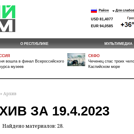
Район
Для слабо
USD 81,4077
EUR 94,0585
О РЕСПУБЛИКЕ
МУЛЬТИМЕДИА
ССИЯ
СКФО
ня вошла в финал Всероссийского
Чеченец спас троих чело
курса музеев
Каспийском море
» Архив
ХИВ ЗА 19.4.2023
Найдено материалов: 28.