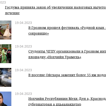
2023
Госдума приняла закон об увеличении налоговых вычето
лечение
19.04.2023
В Грозном прошел фестиваль «Родной язык 
сокровище»
19.04.2023
Студенты ЧГПУ организовали в Грозном ин
площадку «Нохчийн Урамехь»
19.04.2023
В поселке Ойсхара заменят более 55 км вод
19.04.2023
Нохчийн Республикин Мехк-Ден а, Краснод
губернаторан а цхьаьнакхетар