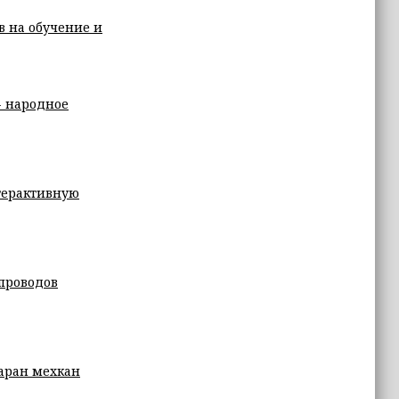
в на обучение и
- народное
терактивную
опроводов
аран мехкан