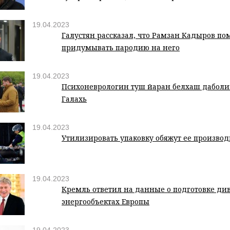
19.04.2023
Галустян рассказал, что Рамзан Кадыров по
придумывать пародию на него
19.04.2023
Психоневрологин туш йаран белхаш дӀаболи
ГӀалахь
19.04.2023
Утилизировать упаковку обяжут ее произво
19.04.2023
Кремль ответил на данные о подготовке ди
энергообъектах Европы