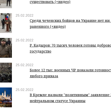
существовать (+видео)
25.02.2022
Среди чеченских бойцов на Украине нет ни
раненного (+видео)
25.02.2022
Р. Кадыров: 70 тысяч человек готовы добро
государство
25.02.2022
Более 12 тыс. военных ЧР показали готовно
любого приказа
25.02.2022
В Кремле назвали "позитивным" заявление 
нейтральном статусе Украины