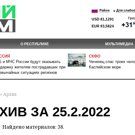
Район
Для слабо
USD 81,1291
EUR 93,5824
О РЕСПУБЛИКЕ
МУЛЬТИМЕДИА
ССИЯ
СКФО
 и МЧС России будут оказывать
Чеченец спас троих чело
держку жителям пострадавших при
Каспийском море
звычайных ситуациях регионов
» Архив
ХИВ ЗА 25.2.2022
Найдено материалов: 38.