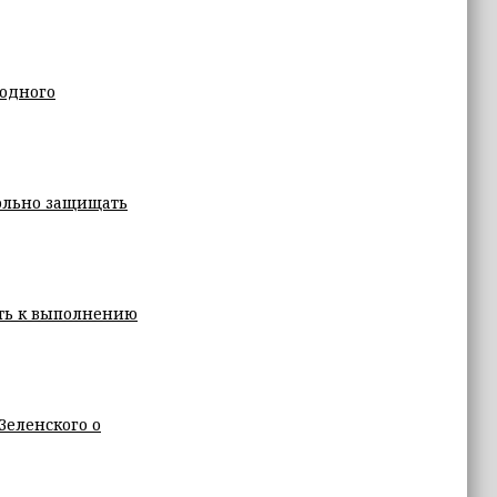
 одного
вольно защищать
сть к выполнению
Зеленского о