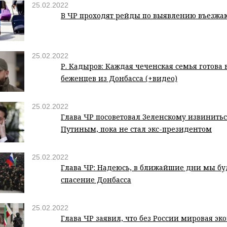
25.02.2022
В ЧР проходят рейды по выявлению въезж
25.02.2022
Р. Кадыров: Каждая чеченская семья готова в
беженцев из Донбасса (+видео)
25.02.2022
Глава ЧР посоветовал Зеленскому извинитьс
Путиным, пока не стал экс-президентом
25.02.2022
Глава ЧР: Надеюсь, в ближайшие дни мы бу
спасение Донбасса
25.02.2022
Глава ЧР заявил, что без России мировая э