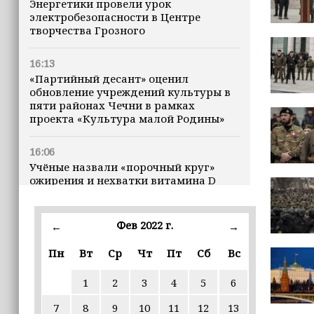
Энергетики провели урок
электробезопасности в Центре
творчества Грозного
16:13
«Партийный десант» оценил
обновление учреждений культуры в
пяти районах Чечни в рамках
проекта «Культура малой Родины»
16:06
Учёные назвали «порочный круг»
ожирения и нехватки витамина D
16:00
Фев 2022 г.
←
→
В Чеченской Республике начинается
история профессионального хоккея
Пн
Вт
Ср
Чт
Пт
Сб
Вс
15:55
1
2
3
4
5
6
В Чеченской Республики
избирательные комиссии
7
8
9
10
11
12
13