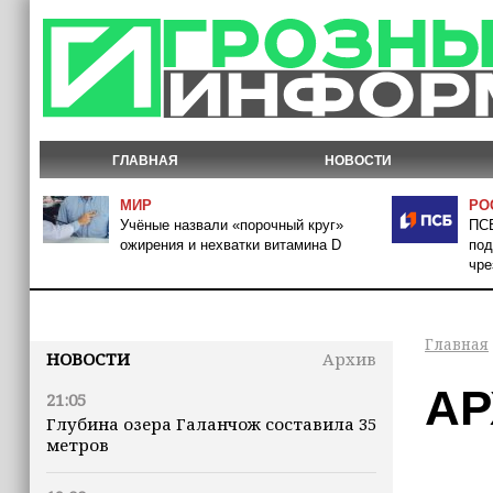
ГЛАВНАЯ
НОВОСТИ
МИР
РО
Учёные назвали «порочный круг»
ПСБ
ожирения и нехватки витамина D
под
чре
Главная
НОВОСТИ
Архив
АР
21:05
Глубина озера Галанчож составила 35
метров