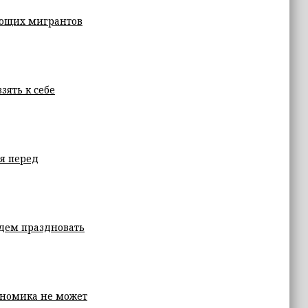
ающих мигрантов
зять к себе
я перед
дем праздновать
кономика не может