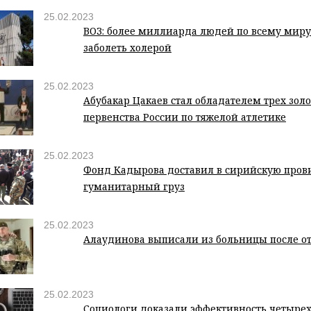
25.02.2023
ВОЗ: более миллиарда людей по всему миру
заболеть холерой
25.02.2023
Абубакар Цакаев стал обладателем трех зол
первенства России по тяжелой атлетике
25.02.2023
Фонд Кадырова доставил в сирийскую пров
гуманитарный груз
25.02.2023
Алаудинова выписали из больницы после о
25.02.2023
Социологи доказали эффективность четыре