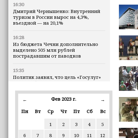
16:30
Дмитрий Чернышенко: Внутренний
туризм в России вырос на 4,3%,
въездной — на 20,1%
16:28
Из бюджета Чечни дополнительно
выделено 505 млн рублей
пострадавшим от паводков
15:35
Политик заявил, что цель «Госулуг»
— стать большой
соцмедиаплатформой
Фев 2023 г.
←
→
15:17
Избирательные участки Шатоя
Пн
Вт
Ср
Чт
Пт
Сб
Вс
готовы к приёму голосов
избирателей
1
2
3
4
5
6
7
8
9
10
11
12
15:02