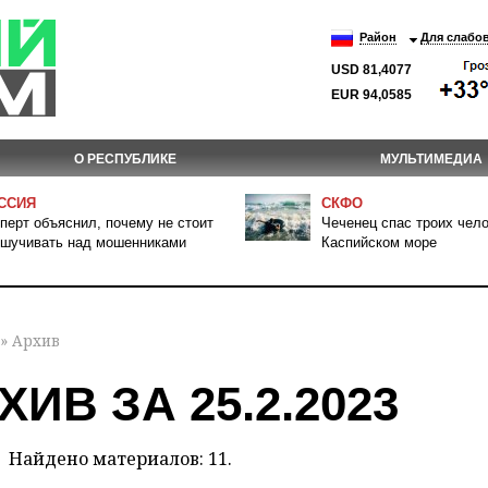
Район
Для слабо
USD 81,4077
EUR 94,0585
О РЕСПУБЛИКЕ
МУЛЬТИМЕДИА
ССИЯ
СКФО
перт объяснил, почему не стоит
Чеченец спас троих чело
шучивать над мошенниками
Каспийском море
» Архив
ХИВ ЗА 25.2.2023
Найдено материалов: 11.