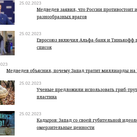
25.02.2023
Медведев заявил, что России противостоит
разнообразных врагов
25.02.2023
Евросоюз включил Альфа-банк и Тинькофф 
список
2023
Медведев объяснил, почему Запад тратит миллиарды на
25.02.2023
Ученые предложили использовать гриб-трут
пластика
25.02.2023
Кадыров: Запад со своей губительной идео
омерзительные ценности