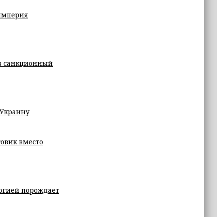
 империя
в санкционный
 Украину
овик вместо
логией порождает