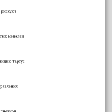
 рискуют
отых медалей
инцию Тартус
травления
хдневной