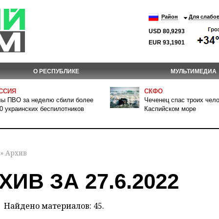
Район
Для слабо
USD 80,9293
EUR 93,1901
О РЕСПУБЛИКЕ
МУЛЬТИМЕДИА
ССИЯ
СКФО
ы ПВО за неделю сбили более
Чеченец спас троих чело
0 украинских беспилотников
Каспийском море
» Архив
ХИВ ЗА 27.6.2022
Найдено материалов: 45.