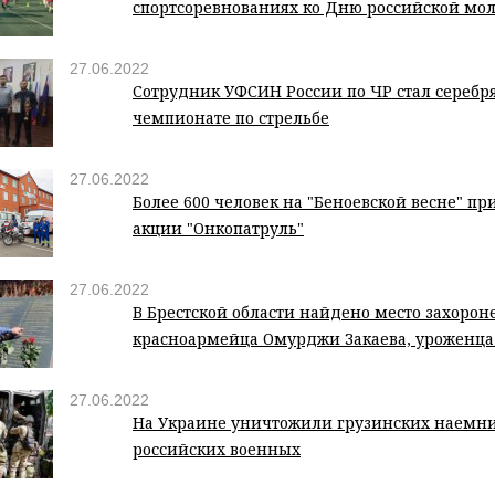
спортсоревнованиях ко Дню российской мо
27.06.2022
Сотрудник УФСИН России по ЧР стал сереб
чемпионате по стрельбе
27.06.2022
Более 600 человек на "Беноевской весне" пр
акции "Онкопатруль"
27.06.2022
В Брестской области найдено место захорон
красноармейца Омурджи Закаева, уроженц
27.06.2022
На Украине уничтожили грузинских наемн
российских военных