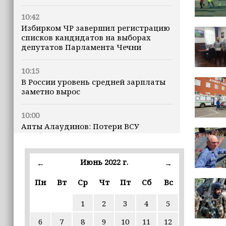
10:42
Избирком ЧР завершил регистрацию
списков кандидатов на выборах
депутатов Парламента Чечни
10:15
В России уровень средней зарплаты
заметно вырос
10:00
Апты Алаудинов: Потери ВСУ
приближаются к отметке в 2,5
миллиона человек
Июнь 2022 г.
←
→
09:52
Трамп построит военную базу в Газе
Пн
Вт
Ср
Чт
Пт
Сб
Вс
1
2
3
4
5
09:43
Дмитрий Чернышенко: Порядка 110
6
7
8
9
10
11
12
маршрутов научно-популярного