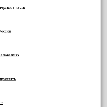
нергии в части
России
ревнованиях
управлять
 в