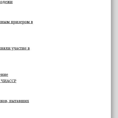
лодежи
ряным призером в
иняли участие в
ение
а ЧИАССР
иков, пытавших