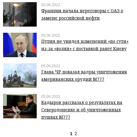
05.06.2022
Франция начала переговоры с ОАЭ о
замене российской нефти
05.06.2022
Путин не увидел изменений «по сути»
из-за «возни» с поставкой ракет Киеву
05.06.2022
Глава ЧР показал кадры уничтожения
американских орудий М777
05.06.2022
Кадыров рассказал о результатах на
Северодонецке и об уничтоженных
пушках М777
1
2