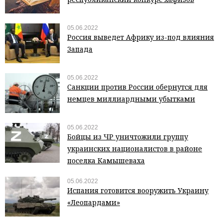
05.06.2022
Россия выведет Африку из-под влияния
Запада
05.06.2022
Санкции против России обернутся для
немцев миллиардными убытками
05.06.2022
Бойцы из ЧР уничтожили группу
украинских националистов в районе
поселка Камышеваха
05.06.2022
Испания готовится вооружить Украину
«Леопардами»