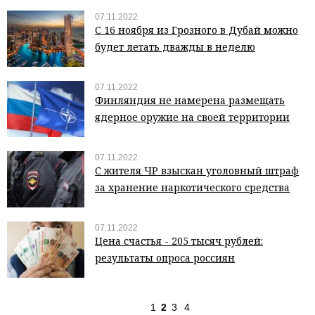
07.11.2022
С 16 ноября из Грозного в Дубай можно
будет летать дважды в неделю
07.11.2022
Финляндия не намерена размещать
ядерное оружие на своей территории
07.11.2022
С жителя ЧР взыскан уголовный штраф
за хранение наркотического средства
07.11.2022
Цена счастья - 205 тысяч рублей:
результаты опроса россиян
1
2
3
4