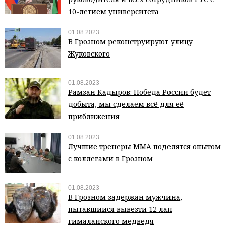
10-летием университета
01.08.2023
В Грозном реконструируют улицу
Жуковского
01.08.2023
Рамзан Кадыров: Победа России будет
добыта, мы сделаем всё для её
приближения
01.08.2023
Лучшие тренеры ММА поделятся опытом
с коллегами в Грозном
01.08.2023
В Грозном задержан мужчина,
пытавшийся вывезти 12 лап
гималайского медведя