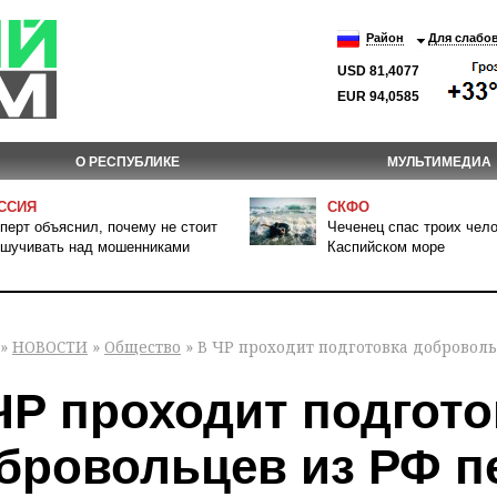
Район
Для слабо
USD 81,4077
EUR 94,0585
О РЕСПУБЛИКЕ
МУЛЬТИМЕДИА
ССИЯ
СКФО
перт объяснил, почему не стоит
Чеченец спас троих чело
шучивать над мошенниками
Каспийском море
»
НОВОСТИ
»
Общество
» В ЧР проходит подготовка доброволь
ЧР проходит подгото
бровольцев из РФ п