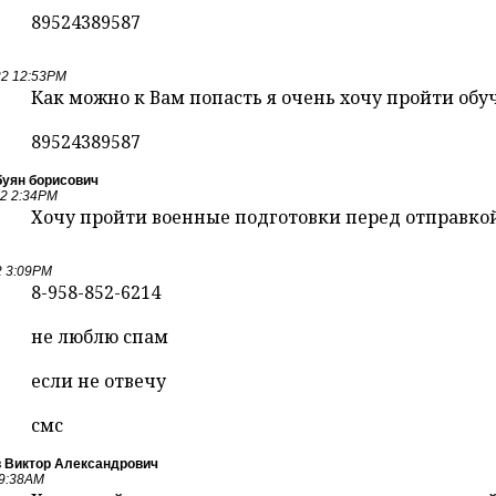
89524389587
22 12:53PM
Как можно к Вам попасть я очень хочу пройти обу
89524389587
уян борисович
22 2:34PM
Хочу пройти военные подготовки перед отправкой
2 3:09PM
8-958-852-6214
не люблю спам
если не отвечу
смс
 Виктор Александрович
 9:38AM