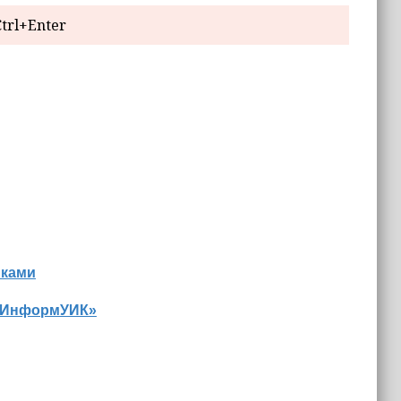
trl+Enter
иками
 «ИнформУИК»