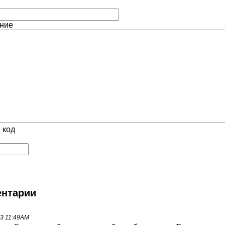
ние
 код
нтарии
23 11:49AM