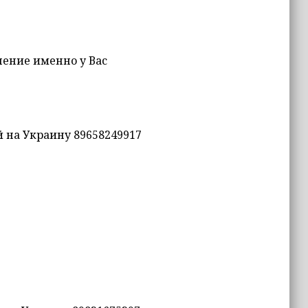
чение именно у Вас
 на Украину 89658249917