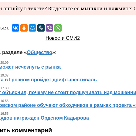
 ошибку в тексте? Выделите ее мышкой и нажмите: C
ься:
Новости СМИ2
 разделе «
Общество
»:
 20.09
может исчезнуть с рынка
 19.37
ста в Грозном пройдет дрифт-фестиваль
 17.30
т объяснил, почему не стоит подшучивать над мошенн
 16.55
овском районе обучают обходчиков в рамках проекта
 16.55
аудов награжден Орденом Кадырова
ить комментарий