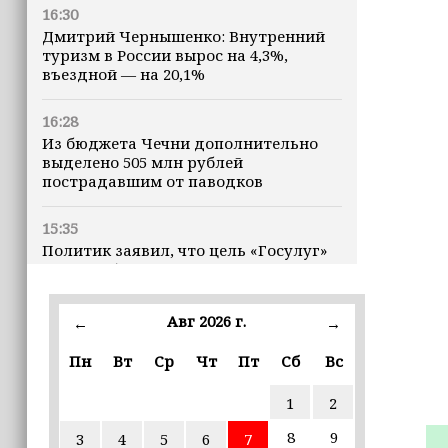
16:30
Дмитрий Чернышенко: Внутренний
туризм в России вырос на 4,3%,
въездной — на 20,1%
16:28
Из бюджета Чечни дополнительно
выделено 505 млн рублей
пострадавшим от паводков
15:35
Политик заявил, что цель «Госулуг»
— стать большой
соцмедиаплатформой
Авг 2026 г.
←
→
15:17
Избирательные участки Шатоя
Пн
Вт
Ср
Чт
Пт
Сб
Вс
готовы к приёму голосов
избирателей
1
2
8
9
3
4
5
6
7
15:02