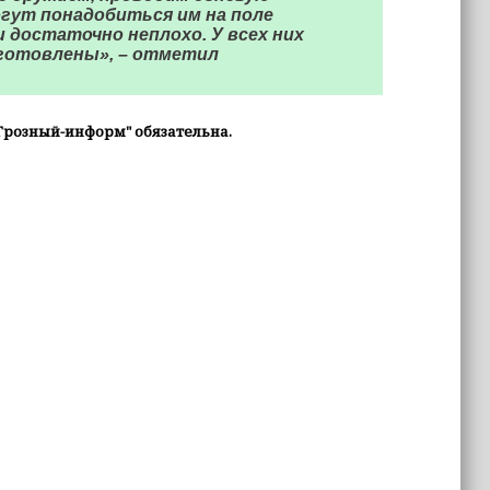
огут понадобиться им на поле
 достаточно неплохо. У всех них
дготовлены», – отметил
Грозный-информ" обязательна.