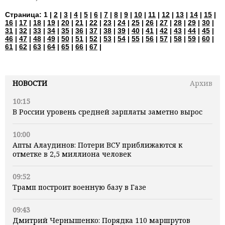
Страница:
1 |
2
|
3
|
4
|
5
|
6
|
7
|
8
|
9
|
10
|
11
|
12
|
13
|
14
|
15
|
16
|
17
|
18
|
19
|
20
|
21
|
22
|
23
|
24
|
25
|
26
|
27
|
28
|
29
|
30
|
31
|
32
|
33
|
34
|
35
|
36
|
37
|
38
|
39
|
40
|
41
|
42
|
43
|
44
|
45
|
46
|
47
|
48
|
49
|
50
|
51
|
52
|
53
|
54
|
55
|
56
|
57
|
58
|
59
|
60
|
61
|
62
|
63
|
64
|
65
|
66
|
67
|
НОВОСТИ
Архив
10:15
В России уровень средней зарплаты заметно вырос
10:00
Апты Алаудинов: Потери ВСУ приближаются к
отметке в 2,5 миллиона человек
09:52
Трамп построит военную базу в Газе
09:43
Дмитрий Чернышенко: Порядка 110 маршрутов