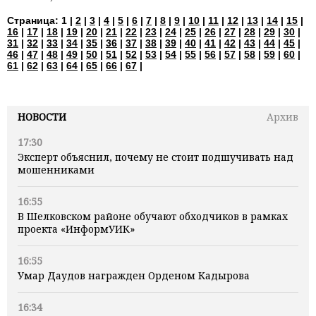
Страница:
1 |
2
|
3
|
4
|
5
|
6
|
7
|
8
|
9
|
10
|
11
|
12
|
13
|
14
|
15
|
16
|
17
|
18
|
19
|
20
|
21
|
22
|
23
|
24
|
25
|
26
|
27
|
28
|
29
|
30
|
31
|
32
|
33
|
34
|
35
|
36
|
37
|
38
|
39
|
40
|
41
|
42
|
43
|
44
|
45
|
46
|
47
|
48
|
49
|
50
|
51
|
52
|
53
|
54
|
55
|
56
|
57
|
58
|
59
|
60
|
61
|
62
|
63
|
64
|
65
|
66
|
67
|
НОВОСТИ
Архив
17:30
Эксперт объяснил, почему не стоит подшучивать над
мошенниками
16:55
В Шелковском районе обучают обходчиков в рамках
проекта «ИнформУИК»
16:55
Умар Даудов награжден Орденом Кадырова
16:34