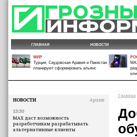
ГЛАВНАЯ
НОВОСТИ
МИР
РО
Турция, Саудовская Аравия и Пакистан
MAX
планируют сформировать альянс
раз
кли
Главная
НОВОСТИ
Архив
До
13:50
MAX даст возможность
разработчикам разрабатывать
об
альтернативные клиенты