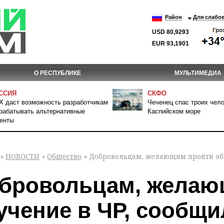
Район
Для слабо
USD 80,9293
EUR 93,1901
О РЕСПУБЛИКЕ
МУЛЬТИМЕДИА
ССИЯ
СКФО
 даст возможность разработчикам
Чеченец спас троих чело
рабатывать альтернативные
Каспийском море
енты
»
НОВОСТИ
»
Общество
» Добровольцам, желающим пройти обу
бровольцам, желаю
учение в ЧР, сообщ