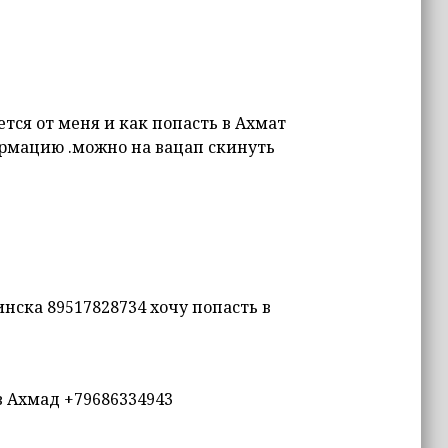
ется от меня и как попасть в Ахмат
рмацию .можно на вацап скинуть
нска 89517828734 хочу попасть в
в Ахмад +79686334943