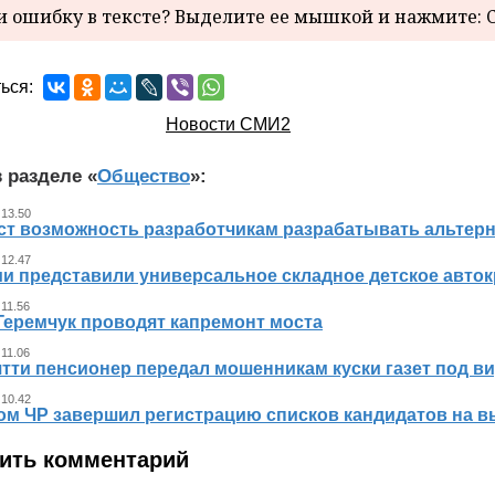
 ошибку в тексте? Выделите ее мышкой и нажмите: C
ься:
Новости СМИ2
 разделе «
Общество
»:
 13.50
ст возможность разработчикам разрабатывать альтер
 12.47
ии представили универсальное складное детское авто
 11.56
Геремчук проводят капремонт моста
 11.06
тти пенсионер передал мошенникам куски газет под ви
 10.42
ом ЧР завершил регистрацию списков кандидатов на в
ить комментарий