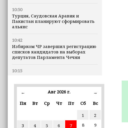
10:50
Турция, Саудовская Аравия и
Пакистан планируют сформировать
альянс
10:42
Избирком ЧР завершил регистрацию
списков кандидатов на выборах
депутатов Парламента Чечни
10:15
В России уровень средней зарплаты
заметно вырос
Авг 2026 г.
←
→
10:00
Апты Алаудинов: Потери ВСУ
Пн
Вт
Ср
Чт
Пт
Сб
Вс
приближаются к отметке в 2,5
миллиона человек
1
2
8
9
3
4
5
6
7
09:52