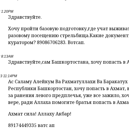
3 1:20PM
Здравствуйте.
Хочу пройти базовую подготовку,где учат выживат
разовому посещению стрельбища.Какие документы
куратором? 89086706283. Вотсап.
3 8:13AM
Здравствуйте,сам Башкортостана, хочу попасть в 
23 11:14PM
Ас Саламу Алейкум Ва Рахматуллахи Ва Баракатух
Республики Башкортостан, хочу попасть в Ахмат,
за ранения левого предплечья, уже все зажило, хоч
вере, ради Аллаха помогите братья попасть в Ахма
Ахмат сила! Аллаху Акбар!
89174449335 ватс ап