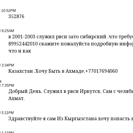
3 10:52PM
352876
3 9:25AM
в 2001-2003 служил рвсн зато сибирский .что требу
89952442010 скажите пожалуйста подробную инфо
что и как
3 3:34PM
Казахстан .Хочу Быть в Ахмаде.+77017694060
р
3 7:35PM
Добрый День. Служил в рвсн Иркутск. Сам с челяби
Ахмат.
3 5:11PM
Здравствуйте я сам Из Кыргызстана хочу попасть 
3 1:11PM