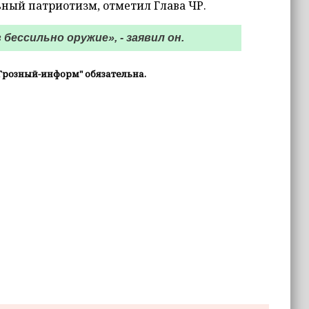
ьный патриотизм, отметил Глава ЧР.
бессильно оружие», - заявил он.
Грозный-информ" обязательна.