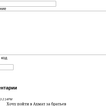
ние
 код
нтарии
23 2:14PM
Хочу пойти в Ахмат за братьев