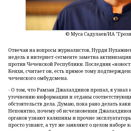
© Муса Садулаев/ИА "Гро
Отвечая на вопросы журналистов, Нурди Нухажиев
недель в интернет-сегменте заметна активизация
против Чеченской Республики. Последняя «новост
Кенхи, считает он, есть прямое тому подтвержден
чеченского омбудсмена.
- О том, что Рамзан Джалалдинов пропал, я узна
уточнению информации и отданы соответствующи
обстоятельств дела. Думаю, пока рано делать каки
Непонятно, почему об исчезновении Джалалдино
органов узнают каляпины и прочие эксплуататоры
просто узнают, а тут же заявляют о целом наборе 