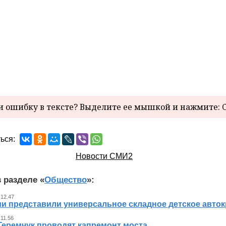
 ошибку в тексте? Выделите ее мышкой и нажмите: C
ься:
Новости СМИ2
 разделе «
Общество
»:
 12.47
ии представили универсальное складное детское авто
 11.56
Геремчук проводят капремонт моста