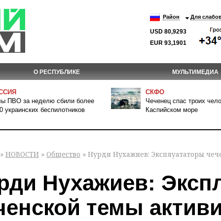
Район
Для слабо
USD 80,9293
EUR 93,1901
О РЕСПУБЛИКЕ
МУЛЬТИМЕДИА
ССИЯ
СКФО
ы ПВО за неделю сбили более
Чеченец спас троих чело
0 украинских беспилотников
Каспийском море
»
НОВОСТИ
»
Общество
» Нурди Нухажиев: Эксплуататоры чеч
рди Нухажиев: Эксп
ченской темы актив