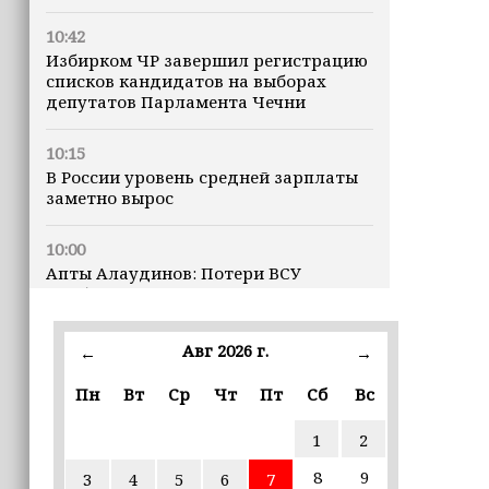
10:42
Избирком ЧР завершил регистрацию
списков кандидатов на выборах
депутатов Парламента Чечни
10:15
В России уровень средней зарплаты
заметно вырос
10:00
Апты Алаудинов: Потери ВСУ
приближаются к отметке в 2,5
миллиона человек
Авг 2026 г.
←
→
09:52
Трамп построит военную базу в Газе
Пн
Вт
Ср
Чт
Пт
Сб
Вс
1
2
09:43
Дмитрий Чернышенко: Порядка 110
8
9
3
4
5
6
7
маршрутов научно-популярного