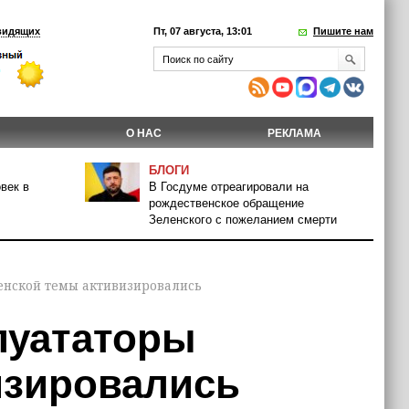
видящих
Пт, 07 августа, 13:01
Пишите нам
О НАС
РЕКЛАМА
БЛОГИ
век в
В Госдуме отреагировали на
рождественское обращение
Зеленского с пожеланием смерти
енской темы активизировались
луататоры
изировались