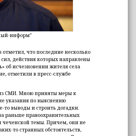
зный-информ"
 отметил, что последние несколько
 сил, действия которых направлены
ь» об исчезновении жителя села
ие, отметили в пресс-службе
л из СМИ. Мною приняты меры к
е указания по выяснению
е-то выводы и строить догадки.
ва раньше правоохранительных
 чеченской темы. Причем, они не
каких-то странных обстоятельств,