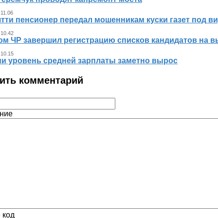
 11.06
тти пенсионер передал мошенникам куски газет под ви
 10.42
ом ЧР завершил регистрацию списков кандидатов на в
 10.15
ии уровень средней зарплаты заметно вырос
ить комментарий
ние
 код