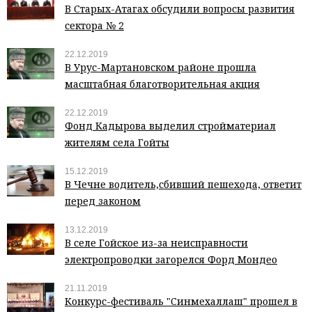
В Старых-Атагах обсудили вопросы развития
сектора № 2
22.12.2019
В Урус-Мартановском районе прошла
масштабная благотворительная акция
22.12.2019
Фонд Кадырова выделил стройматериал
жителям села Гойты
15.12.2019
В Чечне водитель,сбивший пешехода, ответит
перед законом
13.12.2019
В селе Гойское из-за неисправности
электропроводки загорелся Форд Мондео
21.11.2019
Конкурс-фестиваль "Синмехаллаш" прошел в