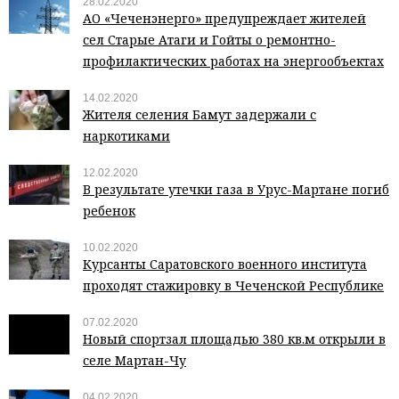
28.02.2020
АО «Чеченэнерго» предупреждает жителей
сел Старые Атаги и Гойты о ремонтно-
профилактических работах на энергообъектах
14.02.2020
Жителя селения Бамут задержали с
наркотиками
12.02.2020
В результате утечки газа в Урус-Мартане погиб
ребенок
10.02.2020
Курсанты Саратовского военного института
проходят стажировку в Чеченской Республике
07.02.2020
Новый спортзал площадью 380 кв.м открыли в
селе Мартан-Чу
04.02.2020