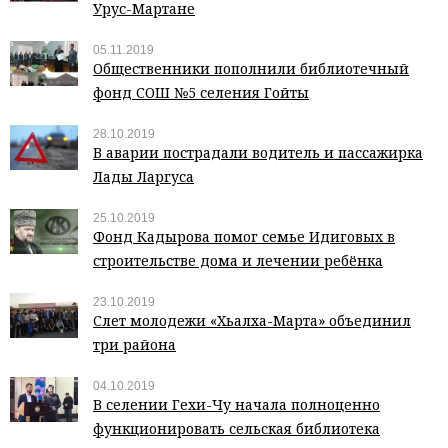
Урус-Мартане
05.11.2019
Общественники пополнили библиотечный
фонд СОШ №5 селения Гойты
28.10.2019
В аварии пострадали водитель и пассажирка
Лады Ларгуса
25.10.2019
Фонд Кадырова помог семье Идиговых в
строительстве дома и лечении ребёнка
23.10.2019
Слет молодежи «Хьалха-Марта» объединил
три района
04.10.2019
В селении Гехи-Чу начала полноценно
функционировать сельская библиотека