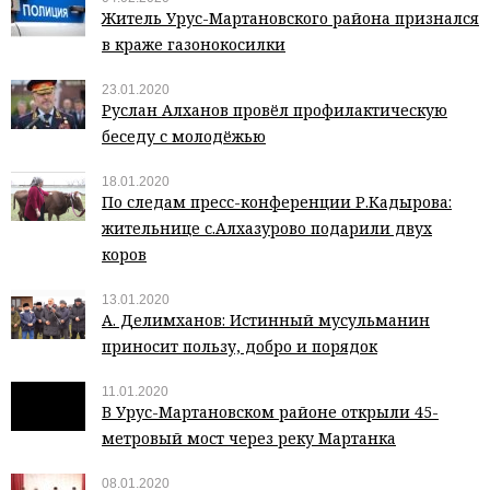
Житель Урус-Мартановского района признался
в краже газонокосилки
23.01.2020
Руслан Алханов провёл профилактическую
беседу с молодёжью
18.01.2020
По следам пресс-конференции Р.Кадырова:
жительнице с.Алхазурово подарили двух
коров
13.01.2020
А. Делимханов: Истинный мусульманин
приносит пользу, добро и порядок
11.01.2020
В Урус-Мартановском районе открыли 45-
метровый мост через реку Мартанка
08.01.2020