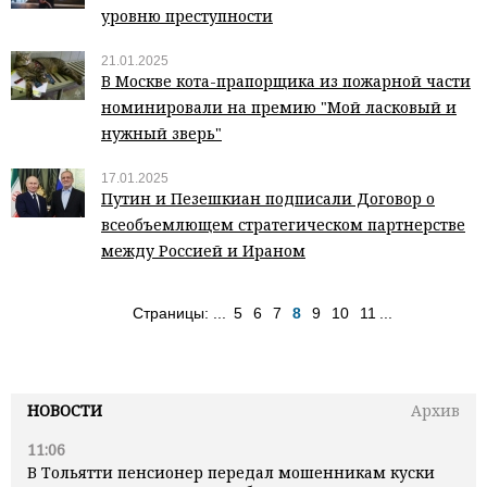
уровню преступности
21.01.2025
В Москве кота-прапорщика из пожарной части
номинировали на премию "Мой ласковый и
нужный зверь"
17.01.2025
Путин и Пезешкиан подписали Договор о
всеобъемлющем стратегическом партнерстве
между Россией и Ираном
Страницы:
...
5
6
7
8
9
10
11
...
НОВОСТИ
Архив
11:06
В Тольятти пенсионер передал мошенникам куски