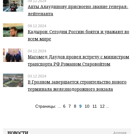
09.12.2024
Апты Алаудинову присвоено звание генерал-
лейтенанта
09.12.2024
Кадыров: Сегодня Россию боятся и уважают во
всем мире
04.12.2024
Магомед Даудов провел встречу с министром
транспорта РФ Романом Старовойтом
03.12.2024
В Грозном завершается строительство нового
терминала железнодорожного вокзала
Страницы:
...
6
7
8
9
10
11
12
...
НОВОСТИ
Архив