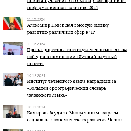
приняли участие во II семинар-совещании по
информационной политике 2024
11.12.2024
Александр Новак дал высокую оценку
развитию различных сфер в ЧР
11.12.2024
Проект директора института чеченского языка
победил в номинации «Лучший научный
проект»
10.12.2024
Институт чеченского языка наградили за
«Большой орфографический словарь
чеченского языка»
10.12.2024
Кадыров обсудил с Мишустиным вопросы
социально-экономического развития Чечни