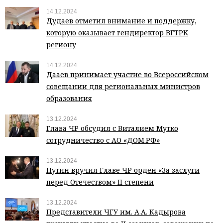
14.12.2024
Дудаев отметил внимание и поддержку,
которую оказывает гендиректор ВГТРК
региону
14.12.2024
Дааев принимает участие во Всероссийском
совещании для региональных министров
образования
13.12.2024
Глава ЧР обсудил с Виталием Мутко
сотрудничество с АО «ДОМ.РФ»
13.12.2024
Путин вручил Главе ЧР орден «За заслуги
перед Отечеством» II степени
13.12.2024
Представители ЧГУ им. А.А. Кадырова