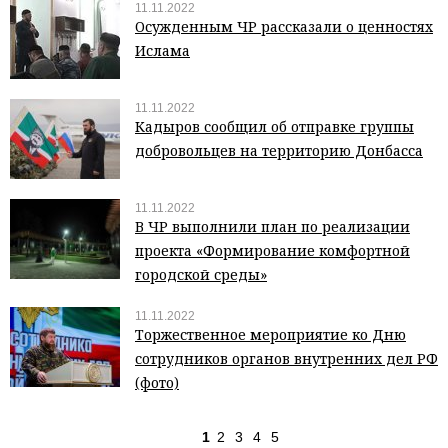
11.11.2022
Осужденным ЧР рассказали о ценностях
Ислама
11.11.2022
Кадыров сообщил об отправке группы
добровольцев на территорию Донбасса
11.11.2022
В ЧР выполнили план по реализации
проекта «Формирование комфортной
городской среды»
11.11.2022
Торжественное мероприятие ко Дню
сотрудников органов внутренних дел РФ
(фото)
1
2
3
4
5