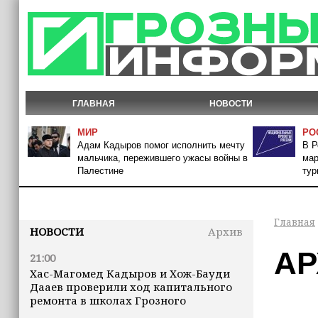
ГЛАВНАЯ
НОВОСТИ
МИР
РО
Адам Кадыров помог исполнить мечту
В Р
мальчика, пережившего ужасы войны в
мар
Палестине
тур
Главная
НОВОСТИ
Архив
АР
21:00
Хас-Магомед Кадыров и Хож-Бауди
Дааев проверили ход капитального
ремонта в школах Грозного