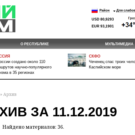
Район
Для слабо
USD 80,9293
EUR 93,1901
О РЕСПУБЛИКЕ
МУЛЬТИМЕДИА
ССИЯ
СКФО
оссии создано около 110
Чеченец спас троих чело
шрутов научно-популярного
Каспийском море
изма в 35 регионах
» Архив
ХИВ ЗА 11.12.2019
Найдено материалов: 36.