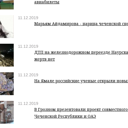
авиабилеты
11.12.2019
Марьям Айдамирова - царица чеченской сц
11.12.2019
ДТП на железнодорожном переезде Наурска
жертв нет
11.12.2019
На Ямале российские ученые открыли новы
11.12.2019
В Грозном презентовали проект совместного
Чеченской Республики и ОАЭ