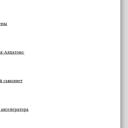
ены
я-Алпатово:
й самоцвет
 акселератора