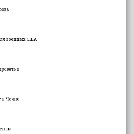
рова
для военных США
ровать в
у в Чечне
цен на