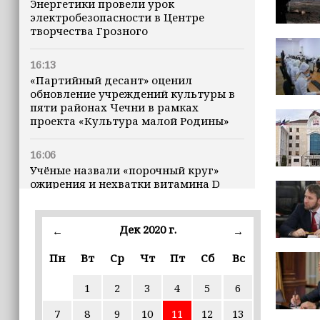
Энергетики провели урок
электробезопасности в Центре
творчества Грозного
16:13
«Партийный десант» оценил
обновление учреждений культуры в
пяти районах Чечни в рамках
проекта «Культура малой Родины»
16:06
Учёные назвали «порочный круг»
ожирения и нехватки витамина D
16:00
Дек 2020 г.
←
→
В Чеченской Республике начинается
история профессионального хоккея
Пн
Вт
Ср
Чт
Пт
Сб
Вс
15:55
1
2
3
4
5
6
В Чеченской Республики
избирательные комиссии
7
8
9
10
11
12
13