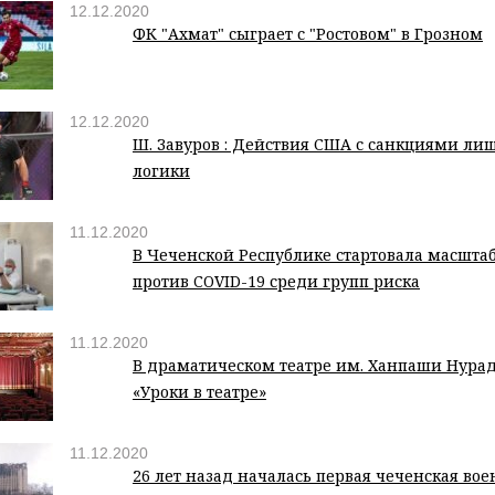
12.12.2020
ФК "Ахмат" сыграет с "Ростовом" в Грозном
12.12.2020
Ш. Завуров : Действия США с санкциями ли
логики
11.12.2020
В Чеченской Республике стартовала масшта
против COVID-19 среди групп риска
11.12.2020
В драматическом театре им. Ханпаши Нура
«Уроки в театре»
11.12.2020
26 лет назад началась первая чеченская во