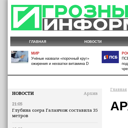
ГЛАВНАЯ
НОВОСТИ
МИР
РО
Учёные назвали «порочный круг»
ПСБ
ожирения и нехватки витамина D
под
чре
Главная
НОВОСТИ
Архив
АР
21:05
Глубина озера Галанчож составила 35
метров