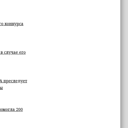
го конкурса
в случае его
А преследует
сы
омогла 200