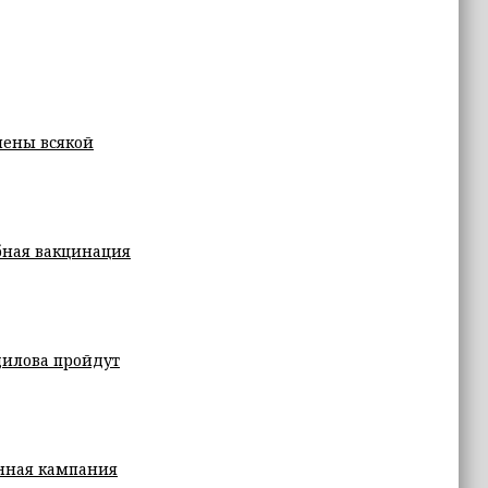
шены всякой
бная вакцинация
дилова пройдут
енная кампания