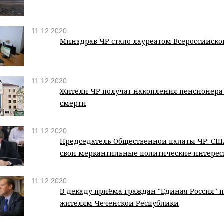
11.12.2020
Минздрав ЧР стало лауреатом Всероссийско
11.12.2020
Жители ЧР получат накопления пенсионера 
смерти
11.12.2020
Председатель Общественной палаты ЧР: СШ
свои меркантильные политические интере
11.12.2020
В декаду приёма граждан "Единая Россия" п
жителям Чеченской Республики