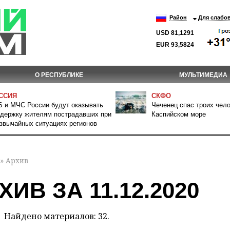
Район
Для слабо
USD 81,1291
EUR 93,5824
О РЕСПУБЛИКЕ
МУЛЬТИМЕДИА
ССИЯ
СКФО
 и МЧС России будут оказывать
Чеченец спас троих чело
держку жителям пострадавших при
Каспийском море
звычайных ситуациях регионов
» Архив
ХИВ ЗА 11.12.2020
Найдено материалов: 32.