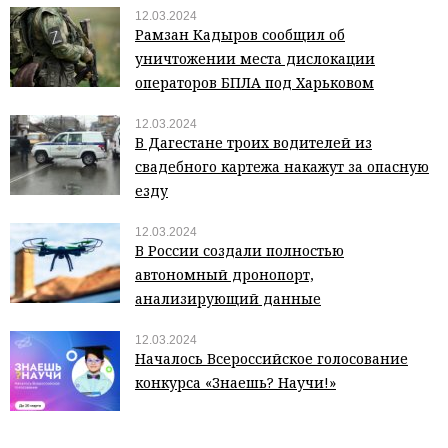
12.03.2024
Рамзан Кадыров сообщил об
уничтожении места дислокации
операторов БПЛА под Харьковом
12.03.2024
В Дагестане троих водителей из
свадебного картежа накажут за опасную
езду
12.03.2024
В России создали полностью
автономный дронопорт,
анализирующий данные
12.03.2024
Началось Всероссийское голосование
конкурса «Знаешь? Научи!»