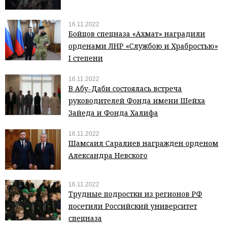
16.11.2022
Бойцов спецназа «Ахмат» наградили
орденами ЛНР «Службою и Храбростью»
I степени
16.11.2022
В Абу-Даби состоялась встреча
руководителей Фонда имени Шейха
Зайеда и Фонда Халифа
16.11.2022
Шамсаил Саралиев награжден орденом
Александра Невского
16.11.2022
Трудные подростки из регионов РФ
посетили Российский университет
спецназа