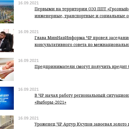
16.09.2021
Первыми на территории ОЭЗ ППТ «Грозный»
инженерные, транспортные и социальные 
16.09.2021
Глава МинНацИнформа ЧР провел заседани
консультативного совета по межнационал
16.09.2021
Предприниматели смогут получить кредит б
16.09.2021
В ЧР начал работу региональный ситуацио
«Выборы-2021»
16.09.2021
Уроженец ЧР Артур Юсупов завоевал золото