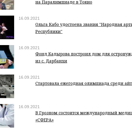
на Паралимпиаде в Токио
16.09.2021
Ольга Кабо удостоена звания "Народная арт
Республики"
16.09.2021
Фонд Кадырова построил дом для острону
из с. Дарбанхи
16.09.2021
Стартовала ежегодная олимпиада среди ай
16.09.2021
В Грозном состоится международный меди
«СФЕРА»