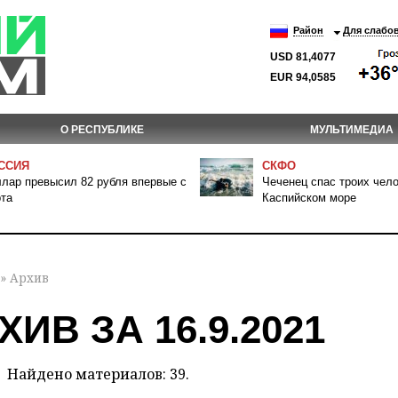
Район
Для слабо
USD 81,4077
EUR 94,0585
О РЕСПУБЛИКЕ
МУЛЬТИМЕДИА
ССИЯ
СКФО
лар превысил 82 рубля впервые с
Чеченец спас троих чело
та
Каспийском море
» Архив
ХИВ ЗА 16.9.2021
Найдено материалов: 39.