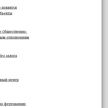
 появятся
объекты
е Общественно-
ьным отношениям
ез залога
нный центр
 по фехтованию