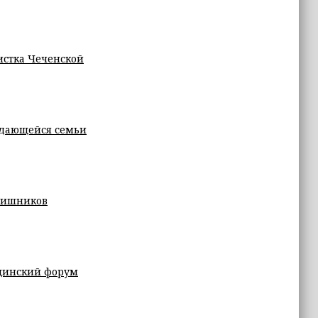
истка Чеченской
ждающейся семьи
тишников
цинский форум