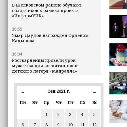
В Шелковском районе обучают
обходчиков в рамках проекта
«ИнформУИК»
16:55
Умар Даудов награжден Орденом
Кадырова
16:34
Росгвардейцы провели урок
мужества для воспитанников
детского лагеря «Майралла»
16:30
Дмитрий Чернышенко: Внутренний
Сен 2021 г.
←
→
туризм в России вырос на 4,3%,
въездной — на 20,1%
Пн
Вт
Ср
Чт
Пт
Сб
Вс
1
2
3
4
5
16:28
Из бюджета Чечни дополнительно
6
7
8
9
10
11
12
выделено 505 млн рублей