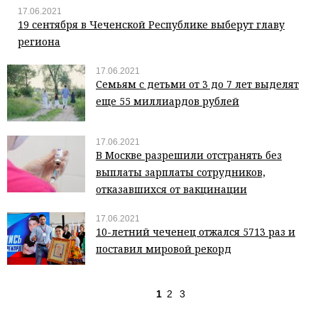
17.06.2021
19 сентября в Чеченской Республике выберут главу
региона
17.06.2021
Семьям с детьми от 3 до 7 лет выделят
еще 55 миллиардов рублей
17.06.2021
В Москве разрешили отстранять без
выплаты зарплаты сотрудников,
отказавшихся от вакцинации
17.06.2021
10-летний чеченец отжался 5713 раз и
поставил мировой рекорд
1
2
3