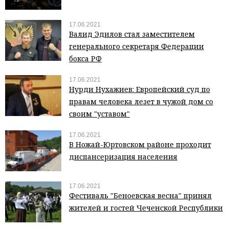
17.06.2021
Валид Эдилов стал заместителем
генерального секретаря Федерации
бокса РФ
17.06.2021
Нурди Нухажиев: Европейский суд по
правам человека лезет в чужой дом со
своим "уставом"
17.06.2021
В Ножай-Юртовском районе проходит
диспансеризация населения
17.06.2021
Фестиваль "Беноевская весна" принял
жителей и гостей Чеченской Республики