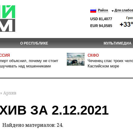
Район
Для слабо
USD 81,4077
EUR 94,0585
О РЕСПУБЛИКЕ
МУЛЬТИМЕДИА
ССИЯ
СКФО
перт объяснил, почему не стоит
Чеченец спас троих чело
шучивать над мошенниками
Каспийском море
» Архив
ХИВ ЗА 2.12.2021
Найдено материалов: 24.