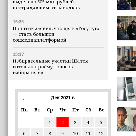
выделено 505 млн рублей
пострадавшим от паводков
15:35
Политик заявил, что цель «Госулуг»
— стать большой
соцмедиаплатформой
15:17
Избирательные участки Шатоя
готовы к приёму голосов
избирателей
15:02
Турция, Саудовская Аравия и
Дек 2021 г.
←
→
Пакистан подписали «Мекканское
соглашение» о коллективной обороне
Пн
Вт
Ср
Чт
Пт
Сб
Вс
14:58
1
2
3
4
5
Кадыров: сдача в плен становится
для многих военнослужащих ВСУ
6
7
8
9
10
11
12