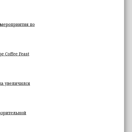
 мероприятия по
 Coffee Feast
ка увеличился
озрительной