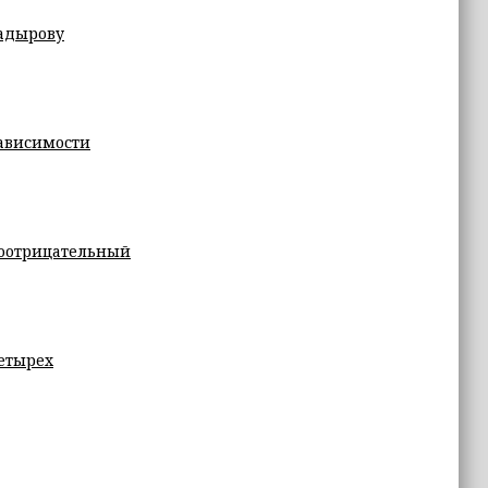
Кадырову
ависимости
ноотрицательный
етырех