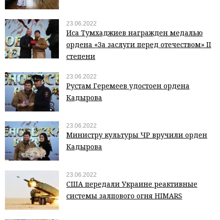
23.06.2022
Иса Тумхаджиев награжден медалью
ордена «За заслуги перед отечеством» II
степени
23.06.2022
Рустам Геремеев удостоен ордена
Кадырова
23.06.2022
Министру культуры ЧР вручили орден
Кадырова
23.06.2022
США передали Украине реактивные
системы залпового огня HIMARS