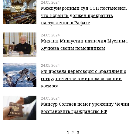
24.05.2024
Международный суд ООН постановил,
что Израиль должен прекратить
наступление в Рафахе
24.05.2024
Михаил Мишустин назначил Муслима
Хучиева своим помощником
24.05.2024
РФ провела переговоры с Бразилией о
сотрудничестве в мирном освоении
космоса
24.05.2024
Мансур Солтаев помог уроженцу Чечни
восстановить гражданство РФ
1
2
3