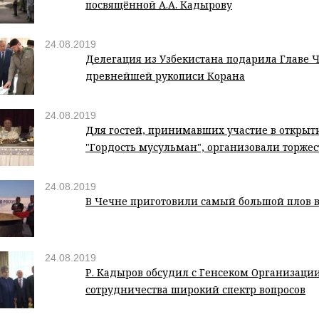
посвящённой А.А. Кадырову
24.08.2019
Делегация из Узбекистана подарила Главе 
древнейшей рукописи Корана
24.08.2019
Для гостей, принимавших участие в открыт
"Гордость мусульман", организовали торж
24.08.2019
В Чечне приготовили самый большой плов в
24.08.2019
Р. Кадыров обсудил с Генсеком Организаци
сотрудничества широкий спектр вопросов