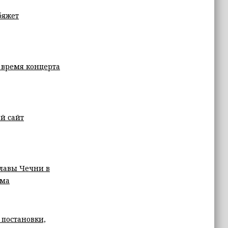
бяжет
 время концерта
й сайт
лавы Чечни в
ама
 постановки,