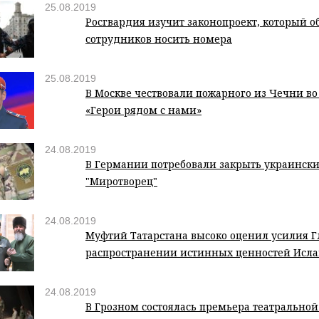
25.08.2019
Росгвардия изучит законопроект, который о
сотрудников носить номера
25.08.2019
В Москве чествовали пожарного из Чечни во
«Герои рядом с нами»
24.08.2019
В Германии потребовали закрыть украински
"Миротворец"
24.08.2019
Муфтий Татарстана высоко оценил усилия Г
распространении истинных ценностей Исл
24.08.2019
В Грозном состоялась премьера театральной