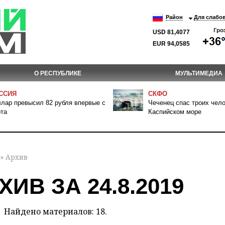
Район
Для слабо
USD 81,4077
EUR 94,0585
О РЕСПУБЛИКЕ
МУЛЬТИМЕДИА
ССИЯ
СКФО
лар превысил 82 рубля впервые с
Чеченец спас троих чело
та
Каспийском море
» Архив
ХИВ ЗА 24.8.2019
Найдено материалов: 18.