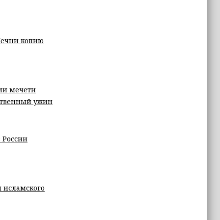
Чечни копию
ии мечети
ественный ужин
 России
и исламского