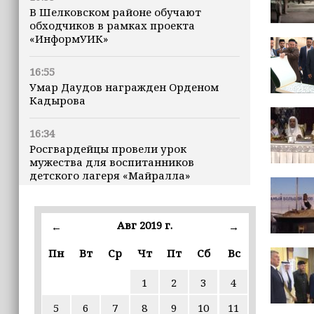
В Шелковском районе обучают
обходчиков в рамках проекта
«ИнформУИК»
16:55
Умар Даудов награжден Орденом
Кадырова
16:34
Росгвардейцы провели урок
мужества для воспитанников
детского лагеря «Майралла»
16:30
Дмитрий Чернышенко: Внутренний
Авг 2019 г.
←
→
туризм в России вырос на 4,3%,
въездной — на 20,1%
Пн
Вт
Ср
Чт
Пт
Сб
Вс
1
2
3
4
16:28
Из бюджета Чечни дополнительно
5
6
7
8
9
10
11
выделено 505 млн рублей