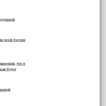
оздушной
во всей России
омнений, что в
ном будет
жарной