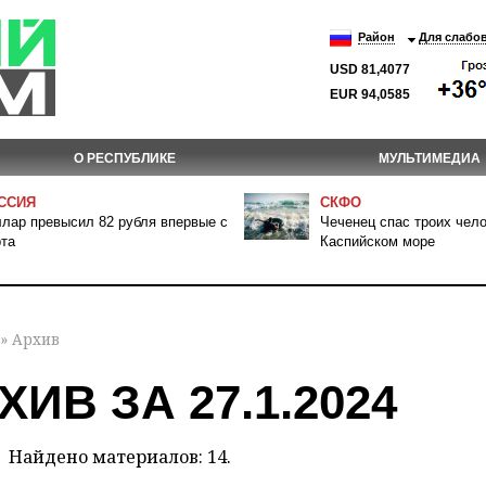
Район
Для слабо
USD 81,4077
EUR 94,0585
О РЕСПУБЛИКЕ
МУЛЬТИМЕДИА
ССИЯ
СКФО
лар превысил 82 рубля впервые с
Чеченец спас троих чело
та
Каспийском море
» Архив
ХИВ ЗА 27.1.2024
Найдено материалов: 14.