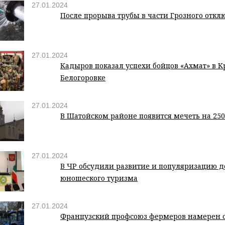
27.01.2024
После прорыва трубы в части Грозного откл
27.01.2024
Кадыров показал успехи бойцов «Ахмат» в 
Белогоровке
27.01.2024
В Шатойском районе появится мечеть на 250
27.01.2024
В ЧР обсудили развитие и популяризацию д
юношеского туризма
27.01.2024
Французский профсоюз фермеров намерен 