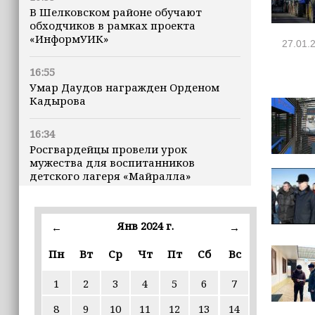
В Шелковском районе обучают
обходчиков в рамках проекта
«ИнформУИК»
27.01.
16:55
Умар Даудов награжден Орденом
Кадырова
16:34
Росгвардейцы провели урок
мужества для воспитанников
детского лагеря «Майралла»
16:30
Дмитрий Чернышенко: Внутренний
Янв 2024 г.
←
→
туризм в России вырос на 4,3%,
въездной — на 20,1%
Пн
Вт
Ср
Чт
Пт
Сб
Вс
1
2
3
4
5
6
7
16:28
Из бюджета Чечни дополнительно
8
9
10
11
12
13
14
выделено 505 млн рублей