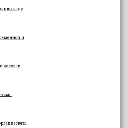
ючили воду
Кременной и
0 человек
етско-
организовать