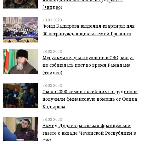
(+видео)
28.03.2023
Фонд Кадырова выделил квартиры для
50 остронуждающихся семей Грозного
28.03.2023
Мусульмане, участвующие в СВО, могут
не соблюдать пост во время Рамадана
(+видео)
28.03.2023
Около 2000 семей погибших сотрудников
получили финансовую помощь от Фонда
Кадырова
28.03.2023
Ахмед Дудаев рассказал французской
газете о вкладе Чеченской Республики в
СВО