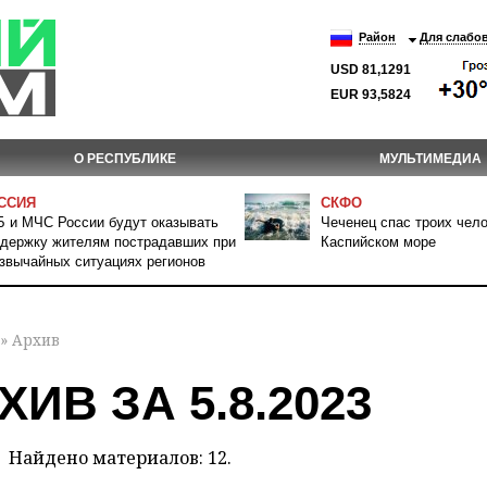
Район
Для слабо
USD 81,1291
EUR 93,5824
О РЕСПУБЛИКЕ
МУЛЬТИМЕДИА
ССИЯ
СКФО
 и МЧС России будут оказывать
Чеченец спас троих чело
держку жителям пострадавших при
Каспийском море
звычайных ситуациях регионов
» Архив
ХИВ ЗА 5.8.2023
Найдено материалов: 12.