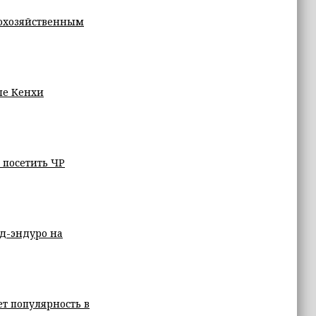
кохозяйственным
ле Кенхи
 посетить ЧР
рд-эндуро на
ет популярность в