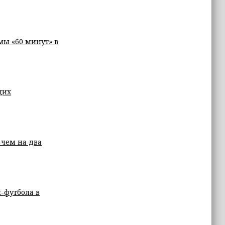
ы «60 минут» в
щих
 чем на два
-футбола в