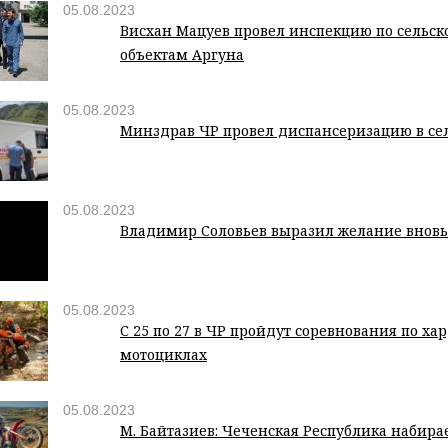
05.08.2023
Висхан Мацуев провел инспекцию по сельс
объектам Аргуна
05.08.2023
Минздрав ЧР провел диспансеризацию в се
05.08.2023
Владимир Соловьев выразил желание вновь
05.08.2023
С 25 по 27 в ЧР пройдут соревнования по ха
мотоциклах
05.08.2023
М. Байтазиев: Чеченская Республика набира