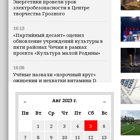
Энергетики провели урок
электробезопасности в Центре
творчества Грозного
16:13
«Партийный десант» оценил
обновление учреждений культуры в
пяти районах Чечни в рамках
проекта «Культура малой Родины»
16:06
Учёные назвали «порочный круг»
ожирения и нехватки витамина D
16:00
Авг 2023 г.
←
→
В Чеченской Республике начинается
история профессионального хоккея
Пн
Вт
Ср
Чт
Пт
Сб
Вс
15:55
1
2
3
4
5
6
В Чеченской Республики
избирательные комиссии
7
8
9
10
11
12
13