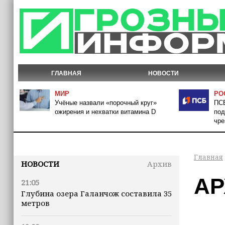
ГЛАВНАЯ
НОВОСТИ
МИР
РО
Учёные назвали «порочный круг»
ПСБ
ожирения и нехватки витамина D
под
чре
Главная
НОВОСТИ
Архив
АР
21:05
Глубина озера Галанчож составила 35
метров