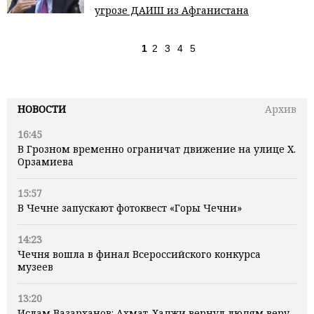
угрозе ДАИШ из Афганистана
1
2
3
4
5
НОВОСТИ
Архив
16:45
В Грозном временно ограничат движение на улице Х.
Орзамиева
15:57
В Чечне запускают фотоквест «Горы Чечни»
14:23
Чечня вошла в финал Всероссийского конкурса
музеев
13:20
Ислам Вазарханов: Ахмат-Хаджи вернул людям веру