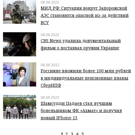
08.08.2022
МИД РФ: Ситуация вокруг Запорожской
АЭС становится опасной из-за действий
ВСУ
08.08.2022
CBS News удалила документальный
фильм о поставках оружия Украине
08.08.2022
Россияне вложили более 100 млн рублей
в индивидуальные пенсионные планы
СберНПФ
08.08.2022
Шамсудди Цадаев стал лучшим
болельщиком ФК «Ахмат» и получил
новый IPhone 13
1
2
3
4
5