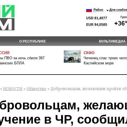
Район
Для слабо
USD 81,4077
EUR 94,0585
О РЕСПУБЛИКЕ
МУЛЬТИМЕДИА
ССИЯ
СКФО
ы ПВО за ночь сбили 397
Чеченец спас троих чело
аинских БПЛА
Каспийском море
»
НОВОСТИ
»
Общество
» Добровольцам, желающим пройти обу
бровольцам, желаю
учение в ЧР, сообщ