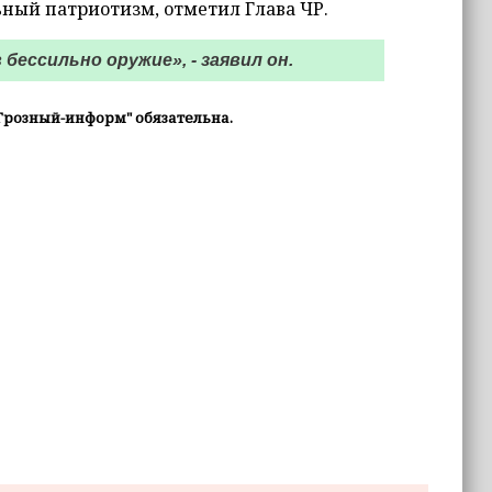
ьный патриотизм, отметил Глава ЧР.
бессильно оружие», - заявил он.
Грозный-информ" обязательна.