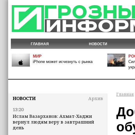
ГЛАВНАЯ
НОВОСТИ
МИР
РО
iPhone может исчезнуть с рынка
Сил
укр
Главная
НОВОСТИ
Архив
До
13:20
Ислам Вазарханов: Ахмат-Хаджи
вернул людям веру в завтрашний
об
день