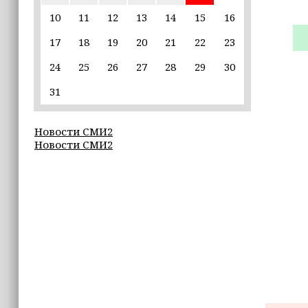
10
11
12
13
14
15
16
17:30
17
18
19
20
21
22
23
Эксперт объяснил, почему не стоит
подшучивать над мошенниками
24
25
26
27
28
29
30
16:55
31
В Шелковском районе обучают
обходчиков в рамках проекта
Новости СМИ2
«ИнформУИК»
Новости СМИ2
16:55
Умар Даудов награжден Орденом
Кадырова
16:34
Росгвардейцы провели урок
мужества для воспитанников
детского лагеря «Майралла»