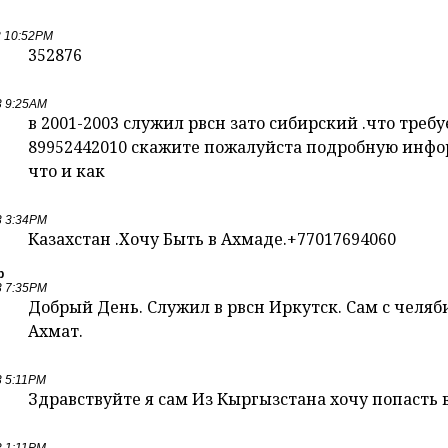
3 10:52PM
352876
3 9:25AM
в 2001-2003 служил рвсн зато сибирский .что требу
89952442010 скажите пожалуйста подробную инфо
что и как
3 3:34PM
Казахстан .Хочу Быть в Ахмаде.+77017694060
р
3 7:35PM
Добрый День. Служил в рвсн Иркутск. Сам с челяби
Ахмат.
3 5:11PM
Здравствуйте я сам Из Кыргызстана хочу попасть 
3 1:11PM