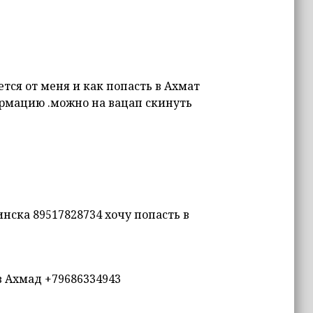
ется от меня и как попасть в Ахмат
рмацию .можно на вацап скинуть
нска 89517828734 хочу попасть в
в Ахмад +79686334943