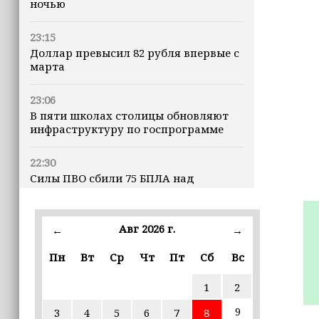
ночью
23:15
Доллар превысил 82 рубля впервые с
марта
23:06
В пяти школах столицы обновляют
инфраструктуру по госпрограмме
22:30
Силы ПВО сбили 75 БПЛА над
регионами России за последние
сутки
Авг 2026 г.
←
→
20:09
iPhone может исчезнуть с рынка
Пн
Вт
Ср
Чт
Пт
Сб
Вс
1
2
19:37
9 августа в Грозном пройдет дрифт-
9
3
4
5
6
7
8
фестиваль