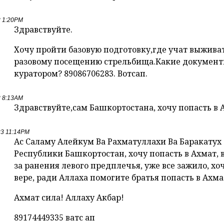
3 1:20PM
Здравствуйте.
Хочу пройти базовую подготовку,где учат выживат
разовому посещению стрельбища.Какие документы
куратором? 89086706283. Вотсап.
3 8:13AM
Здравствуйте,сам Башкортостана, хочу попасть в 
23 11:14PM
Ас Саламу Алейкум Ва Рахматуллахи Ва Баракатух
Республики Башкортостан, хочу попасть в Ахмат,
за ранения левого предплечья, уже все зажило, хоч
вере, ради Аллаха помогите братья попасть в Ахма
Ахмат сила! Аллаху Акбар!
89174449335 ватс ап