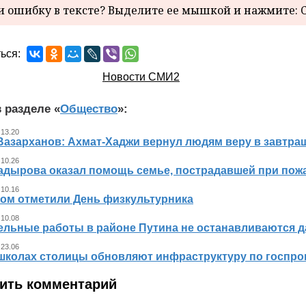
 ошибку в тексте? Выделите ее мышкой и нажмите: C
ься:
Новости СМИ2
 разделе «
Общество
»:
 13.20
Вазарханов: Ахмат-Хаджи вернул людям веру в завтра
 10.26
адырова оказал помощь семье, пострадавшей при пож
 10.16
ном отметили День физкультурника
 10.08
ельные работы в районе Путина не останавливаются 
 23.06
 школах столицы обновляют инфраструктуру по госпр
ить комментарий