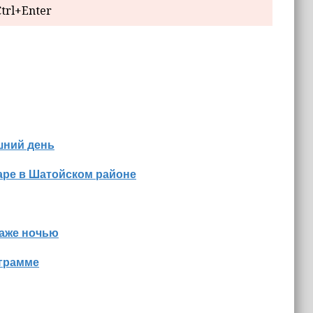
trl+Enter
шний день
аре в Шатойском районе
даже ночью
ограмме