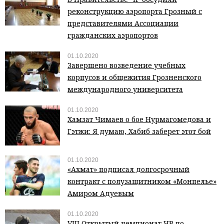
реконструкцию аэропорта Грозный с
представителями Ассоциации
гражданских аэропортов
01.10.2020
Завершено возведение учебных
корпусов и общежития Грозненского
международного университета
01.10.2020
Хамзат Чимаев о бое Нурмагомедова и
Гэтжи: Я думаю, Хабиб заберет этот бой
01.10.2020
«Ахмат» подписал долгосрочный
контракт с полузащитником «Монпелье»
Амиром Адуевым
01.10.2020
VIII Открытый чемпионат ЧР по