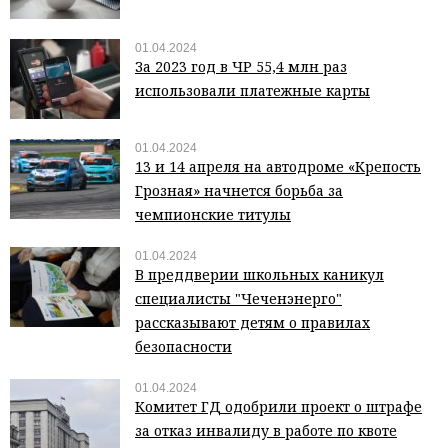
01.04.2024
За 2023 год в ЧР 55,4 млн раз
использовали платежные карты
01.04.2024
13 и 14 апреля на автодроме «Крепость
Грозная» начнется борьба за
чемпионские титулы
01.04.2024
В преддверии школьных каникул
специалисты "Чеченэнерго"
рассказывают детям о правилах
безопасности
01.04.2024
Комитет ГД одобрили проект о штрафе
за отказ инвалиду в работе по квоте