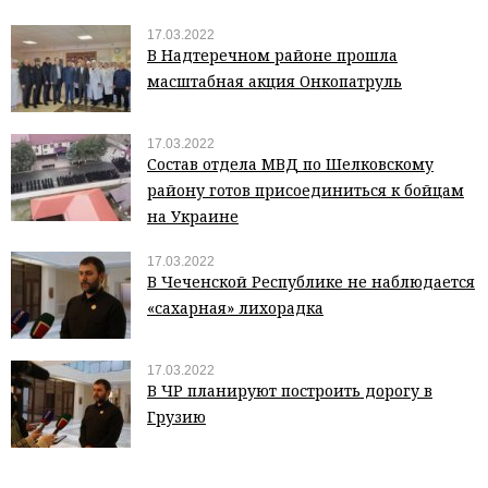
17.03.2022
В Надтеречном районе прошла
масштабная акция Онкопатруль
17.03.2022
Состав отдела МВД по Шелковскому
району готов присоединиться к бойцам
на Украине
17.03.2022
В Чеченской Республике не наблюдается
«сахарная» лихорадка
17.03.2022
В ЧР планируют построить дорогу в
Грузию