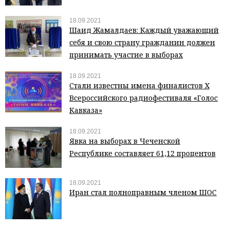
18.09.2021
Шаид Жамалдаев: Каждый уважающий
себя и свою страну гражданин должен
принимать участие в выборах
18.09.2021
Стали известны имена финалистов Х
Всероссийского радиофестиваля «Голос
Кавказа»
18.09.2021
Явка на выборах в Чеченской
Республике составляет 61,12 процентов
18.09.2021
Иран стал полноправным членом ШОС