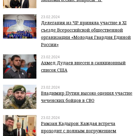
23.02.2024
Делегация из ЧР приняла участие в XI
съезде Всероссийской общественной
организации «Молодая Гвардия Единой
России»
23.02.2024
Ахмед Дудаев внесен в санкционный
список США
23.02.2024
Владимир Путин высоко оценил участие
чеченских бойцов в СВО
23.02.2024
Рамзан Кадыров: Каждая встреча
проходит с полным погружением