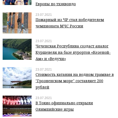
Европы по тхэквондо
23.07.2021
Пожарный из ЧР стал победителем
чемпионата МЧС России
23.07.2021
Чеченская Республика создаст аналог
Куршевеля на базе курортов «Кезеной-
Ам» и «Ведучи»
23.07.2021
Стоимость катания на водном трамвае в
"Грозненском море" составляет 200
рублей
23.07.2021
В Токио официально открыли
Олимпийские игры