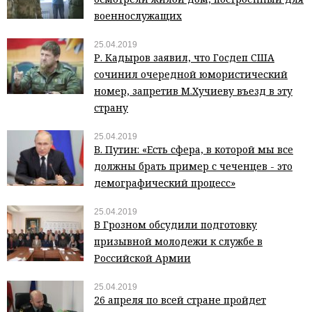
военнослужащих
25.04.2019
Р. Кадыров заявил, что Госдеп США
сочинил очередной юмористический
номер, запретив М.Хучиеву въезд в эту
страну
25.04.2019
В. Путин: «Есть сфера, в которой мы все
должны брать пример с чеченцев - это
демографический процесс»
25.04.2019
В Грозном обсудили подготовку
призывной молодежи к службе в
Российской Армии
25.04.2019
26 апреля по всей стране пройдет